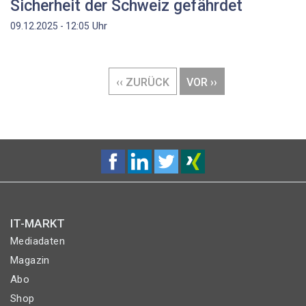
Sicherheit der Schweiz gefährdet
Uhr
09.12.2025 - 12:05
Seitennummerierung
VORHERIGE
‹‹ ZURÜCK
NÄCHSTE
VOR ››
SEITE
SEITE
IT-MARKT
Mediadaten
Magazin
Abo
Shop