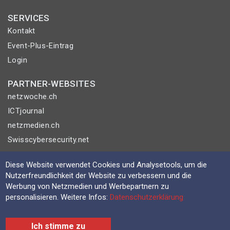
SERVICES
Kontakt
Event-Plus-Eintrag
Login
PARTNER-WEBSITES
netzwoche.ch
ICTjournal
netzmedien.ch
Swisscybersecurity.net
© NETZMEDIEN AG 2026
Diese Website verwendet Cookies und Analysetools, um die
Nutzerfreundlichkeit der Website zu verbessern und die
Impressum
Werbung von Netzmedien und Werbepartnern zu
AGB
personalisieren. Weitere Infos:
Datenschutzerklärung
Nutzungsbestimmungen
Datenschutzerklärung
Ich stimme zu