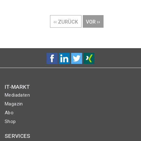
Seitennummerierung
VORHERIGE
‹‹ ZURÜCK
NÄCHSTE
VOR ››
SEITE
SEITE
IT-MARKT
Mediadaten
Magazin
Abo
Shop
SERVICES