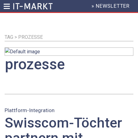
» NEWSLETTER
HEADER
MENU
Direkt
zum
Inhalt
TAG > PROZESSE
prozesse
Plattform-Integration
Swisscom-Töchter
partnern mit