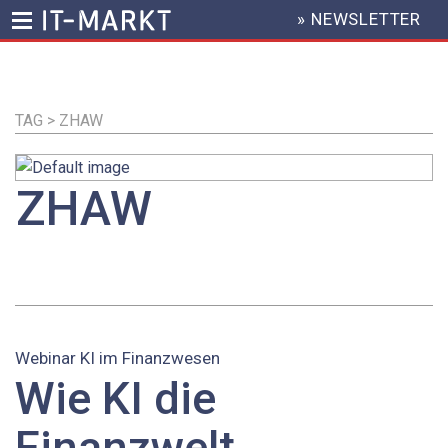
» NEWSLETTER
HEADER
MENU
Direkt
zum
Inhalt
TAG > ZHAW
ZHAW
Webinar KI im Finanzwesen
Wie KI die
Finanzwelt