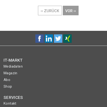
Seitennummerierung
VORHERIGE
‹‹ ZURÜCK
NÄCHSTE
VOR ››
SEITE
SEITE
IT-MARKT
Mediadaten
Magazin
Abo
Shop
SERVICES
Kontakt