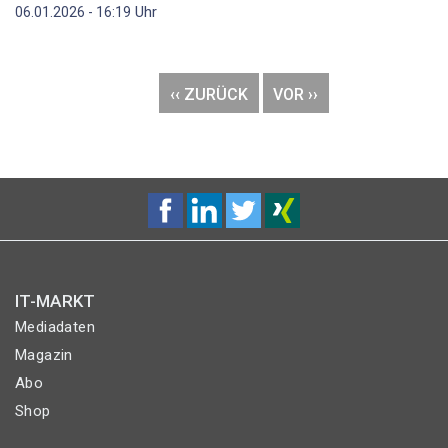
Uhr
06.01.2026 - 16:19
Seitennummerierung
VORHERIGE
‹‹ ZURÜCK
NÄCHSTE
VOR ››
SEITE
SEITE
IT-MARKT
Mediadaten
Magazin
Abo
Shop