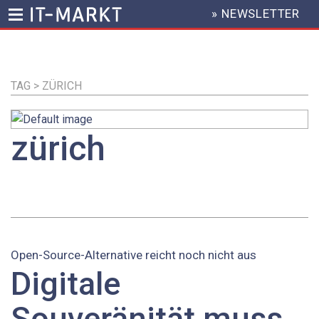
» NEWSLETTER
HEADER
MENU
Direkt
zum
Inhalt
TAG > ZÜRICH
zürich
Open-Source-Alternative reicht noch nicht aus
Digitale
Souveränität muss