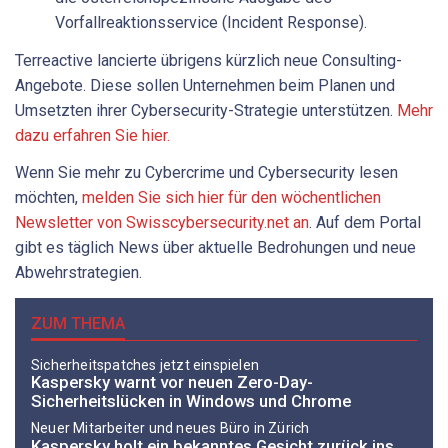
Vorfallreaktionsservice (Incident Response).
Terreactive lancierte übrigens kürzlich neue Consulting-
Angebote. Diese sollen Unternehmen beim Planen und
Umsetzten ihrer Cybersecurity-Strategie unterstützen.
Mehr
dazu erfahren Sie hier.
Wenn Sie mehr zu Cybercrime und Cybersecurity lesen
möchten,
melden Sie sich hier für den wöchentlichen
Newsletter von Swisscybersecurity.net an
. Auf dem Portal
gibt es täglich News über aktuelle Bedrohungen und neue
Abwehrstrategien.
ZUM THEMA
Sicherheitspatches jetzt einspielen
Kaspersky warnt vor neuen Zero-Day-
Sicherheitslücken in Windows und Chrome
Neuer Mitarbeiter und neues Büro in Zürich
Kaspersky holt ein bekanntes Gesicht zurück ins