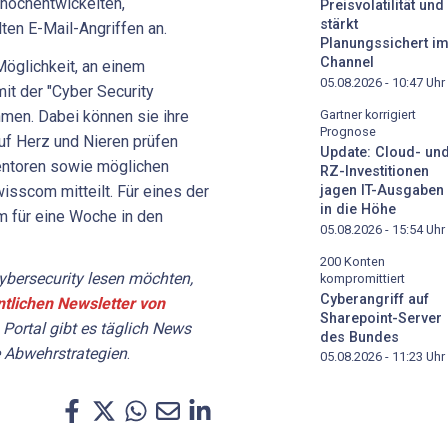
hochentwickelten,
Preisvolatilität und
stärkt
ten E-Mail-Angriffen an.
Planungssichert i
Channel
Möglichkeit, an einem
05.08.2026 - 10:47
Uhr
t der "Cyber Security
men. Dabei können sie ihre
Gartner korrigiert
Prognose
uf Herz und Nieren prüfen
Update: Cloud- un
entoren sowie möglichen
RZ-Investitionen
isscom mitteilt. Für eines der
jagen IT-Ausgaben
in die Höhe
 für eine Woche in den
05.08.2026 - 15:54
Uhr
200 Konten
bersecurity lesen möchten,
kompromittiert
Cyberangriff auf
ntlichen Newsletter von
Sharepoint-Server
 Portal gibt es täglich News
des Bundes
 Abwehrstrategien
.
05.08.2026 - 11:23
Uhr