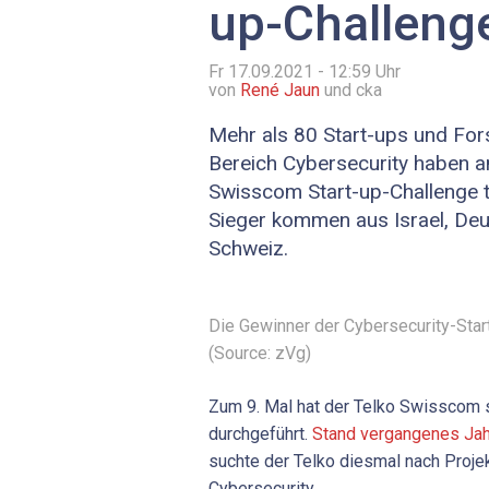
up-Challeng
Fr 17.09.2021 - 12:59
Uhr
von
René Jaun
und cka
Mehr als 80 Start-ups und F
Bereich Cybersecurity haben a
Swisscom Start-up-Challenge 
Sieger kommen aus Israel, Deu
Schweiz.
Die Gewinner der Cybersecurity-Sta
(Source: zVg)
Zum 9. Mal hat der Telko Swisscom 
durchgeführt.
Stand vergangenes Jah
suchte der Telko diesmal nach Proj
Cybersecurity.