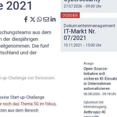
e 2021
27.07.2026 - 09:00 Uhr
DOSSIER
Dokumentenmanagement
IT-Markt Nr.
orschungsteams aus dem
07/2021
n der diesjährigen
10.11.2021 - 15:00 Uhr
teilgenommen. Die fünf
tschland und der
Asago
Open-Source-
Initiative will
rt-up-Challenge von Swisscom.
sicheren KI-Einsat
in Unternehmen
automatisieren
06.08.2026 - 09:18
Uhr
seine Start-up-Challenge
Cybertest mit
r noch das Thema 5G im fokus
,
Internetzugang
ekten aus dem Bereich
Anthropic-KI