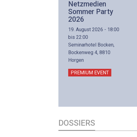
Netzwerk- und
Netzmedien
Internettechnologie
Sommer Party
Aufbaukurs
2026
(Präsenzkurs)
19. August 2026 - 18:00
8. November 2026 - 8:30
bis 22:00
is 17:00
Seminarhotel Bocken,
lltron AG
Bockenweg 4, 8810
intermättlistrasse 3
Horgen
506 Mägenwil
PREMIUM EVENT
PREMIUM EVENT
DOSSIERS