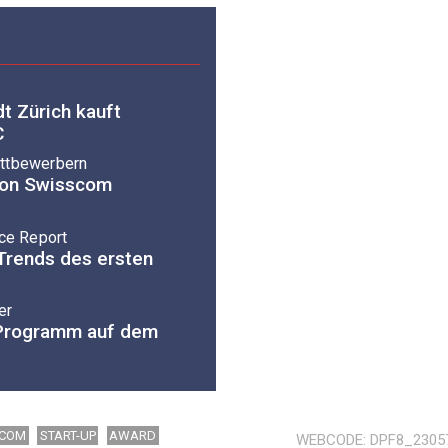
t Zürich kauft
C
ettbewerbern
von Swisscom
nce Report
-Trends des ersten
er
-Programm auf dem
SCOM
START-UP
AWARD
WEBCODE
DPF8_2305