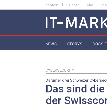
Direkt
Kontakt
E-Paper
Abo
Sho
HEADER
zum
MENU
Inhalt
MAIN NAVIGATION
NEWS
STORYS
DOSSIE
IoT
5G
CYBERSECURITY
Darunter drei Schweizer Cybersecu
Secur
Das sind die
EU-D
der Swissco