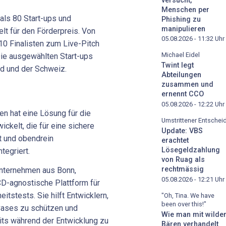
versucht,
Menschen per
ls 80 Start-ups und
Phishing zu
manipulieren
t für den Förderpreis. Von
05.08.2026 - 11:32
Uhr
10 Finalisten zum Live-Pitch
Michael Eidel
Die ausgewählten Start-ups
Twint legt
and und der Schweiz.
Abteilungen
zusammen und
ernennt CCO
05.08.2026 - 12:22
Uhr
en hat eine Lösung für die
Umstrittener Entschei
ickelt, die für eine sichere
Update: VBS
t und obendrein
erachtet
Lösegeldzahlung
tegriert.
von Ruag als
rechtmässig
ternehmen aus Bonn,
05.08.2026 - 12:21
Uhr
CD-agnostische Plattform für
itstests. Sie hilft Entwicklern,
"Oh, Tina. We have
been over this!"
Cases zu schützen und
Wie man mit wilde
its während der Entwicklung zu
Bären verhandelt