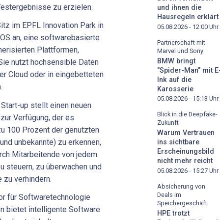
estergebnisse zu erzielen.
und ihnen die
Hausregeln erklärt
tz im EPFL Innovation Park in
05.08.2026 - 12:00
Uhr
OS an, eine softwarebasierte
Partnerschaft mit
erisierten Plattformen,
Marvel und Sony
BMW bringt
ie nutzt hochsensible Daten
"Spider-Man" mit E
der Cloud oder in eingebetteten
Ink auf die
.
Karosserie
05.08.2026 - 15:13
Uhr
Start-up stellt einen neuen
Blick in die Deepfake-
 zur Verfügung, der es
Zukunft
u 100 Prozent der genutzten
Warum Vertrauen
nd unbekannte) zu erkennen,
ins sichtbare
Erscheinungsbild
urch Mitarbeitende von jedem
nicht mehr reicht
zu steuern, zu überwachen und
05.08.2026 - 15:27
Uhr
 zu verhindern.
Absicherung von
Deals im
 für Softwaretechnologie
Speichergeschäft
bietet intelligente Software
HPE trotzt