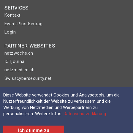
SERVICES
Kontakt
Event-Plus-Eintrag
Login
PARTNER-WEBSITES
netzwoche.ch
ICTjournal
netzmedien.ch
Swisscybersecurity.net
© NETZMEDIEN AG 2026
Diese Website verwendet Cookies und Analysetools, um die
Impressum
Nutzerfreundlichkeit der Website zu verbessern und die
Werbung von Netzmedien und Werbepartnern zu
AGB
personalisieren. Weitere Infos:
Datenschutzerklärung
Nutzungsbestimmungen
Datenschutzerklärung
Ich stimme zu