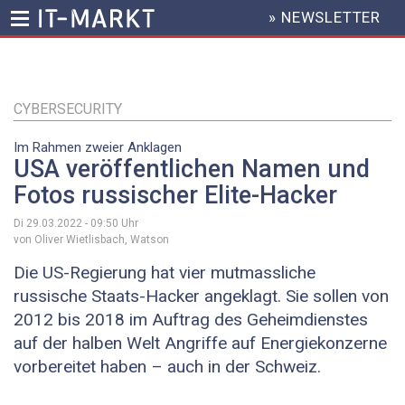
» NEWSLETTER
HEADER
MENU
Direkt
zum
Inhalt
CYBERSECURITY
Im Rahmen zweier Anklagen
USA veröffentlichen Namen und
Fotos russischer Elite-Hacker
Di 29.03.2022 - 09:50
Uhr
von Oliver Wietlisbach, Watson
Die US-Regierung hat vier mutmassliche
russische Staats-Hacker angeklagt. Sie sollen von
2012 bis 2018 im Auftrag des Geheimdienstes
auf der halben Welt Angriffe auf Energiekonzerne
vorbereitet haben – auch in der Schweiz.