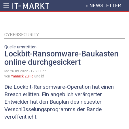
» NEWSLETTER
HEADER
MENU
Direkt
zum
Inhalt
CYBERSECURITY
Quelle umstritten
Lockbit-Ransomware-Baukasten
online durchgesickert
Mo 26.09.2022 - 12:23
Uhr
von
Yannick Züllig
und kfi
Die Lockbit-Ransomware-Operation hat einen
Breach erlitten. Ein angeblich verärgerter
Entwickler hat den Bauplan des neuesten
Verschlüsselungsprogramms der Bande
veröffentlicht.