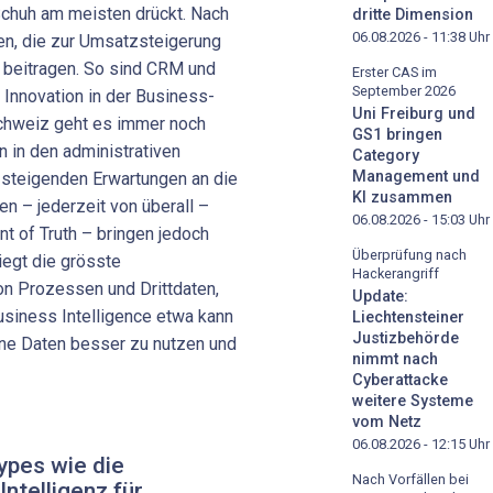
Schuh am meisten drückt. Nach
dritte Dimension
06.08.2026 - 11:38
Uhr
en, die zur Umsatzsteigerung
 beitragen. So sind CRM und
Erster CAS im
September 2026
 Innovation in der Business-
Uni Freiburg und
chweiz geht es immer noch
GS1 bringen
n in den administrativen
Category
Management und
e steigenden Erwartungen an die
KI zusammen
n – jederzeit von überall –
06.08.2026 - 15:03
Uhr
nt of Truth – bringen jedoch
Überprüfung nach
iegt die grösste
Hackerangriff
on Prozessen und Drittdaten,
Update:
siness Intelligence etwa kann
Liechtensteiner
Justizbehörde
ne Daten besser zu nutzen und
nimmt nach
Cyberattacke
weitere Systeme
vom Netz
06.08.2026 - 12:15
Uhr
ypes wie die
Nach Vorfällen bei
Intelligenz für