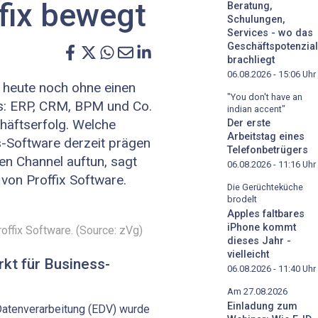
fix bewegt
Beratung,
Schulungen,
Services - wo das
Geschäftspotenzial
brachliegt
06.08.2026 - 15:06
Uhr
heute noch ohne einen
"You don't have an
s: ERP, CRM, BPM und Co.
indian accent"
häftserfolg. Welche
Der erste
Arbeitstag eines
-Software derzeit prägen
Telefonbetrügers
en Channel auftun, sagt
06.08.2026 - 11:16
Uhr
von Proffix Software.
Die Gerüchteküche
brodelt
Apples faltbares
iPhone kommt
offix Software. (Source: zVg)
dieses Jahr -
vielleicht
rkt für Business-
06.08.2026 - 11:40
Uhr
Am 27.08.2026
Einladung zum
 Datenverarbeitung (EDV) wurde