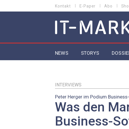
Direkt
Kontakt
E-Paper
Abo
Sho
HEADER
zum
MENU
Inhalt
MAIN NAVIGATION
NEWS
STORYS
DOSSIE
IoT
5G
INTERVIEWS
Peter Herger im Podium Business
Secur
Was den Mar
EU-D
Business-So