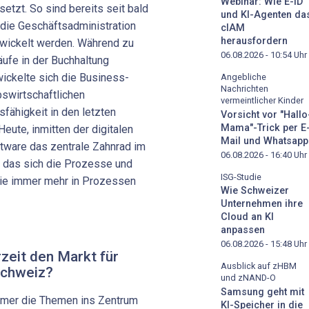
Webinar: Wie E-ID
etzt. So sind bereits seit bald
und KI-Agenten da
die Geschäftsadministration
cIAM
herausfordern
twickelt werden. Während zu
06.08.2026 - 10:54
Uhr
äufe in der Buchhaltung
wickelte sich die Business-
Angebliche
Nachrichten
swirtschaftlichen
vermeintlicher Kinder
fähigkeit in den letzten
Vorsicht vor "Hallo
Mama"-Trick per E
eute, inmitten der digitalen
Mail und Whatsapp
ftware das zentrale Zahnrad im
06.08.2026 - 16:40
Uhr
das sich die Prozesse und
ISG-Studie
sie immer mehr in Prozessen
Wie Schweizer
Unternehmen ihre
Cloud an KI
anpassen
06.08.2026 - 15:48
Uhr
eit den Markt für
Ausblick auf zHBM
Schweiz?
und zNAND-O
Samsung geht mit
immer die Themen ins Zentrum
KI-Speicher in die