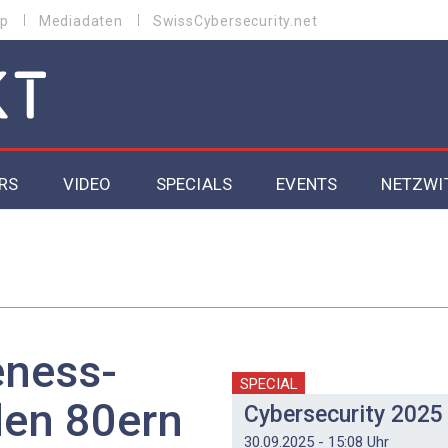
p
Mediadaten
SwissCybersecurity.net
RS
VIDEO
SPECIALS
EVENTS
NETZWI
Datacenter 2026
Cybersecurity 2026
ity
Cloud & Managed Services 2026
eness-
SGVO
Artificial Intelligence 2025
SPECIAL
den 80ern
Cybersecurity 2025
30.09.2025 - 15:08 Uhr