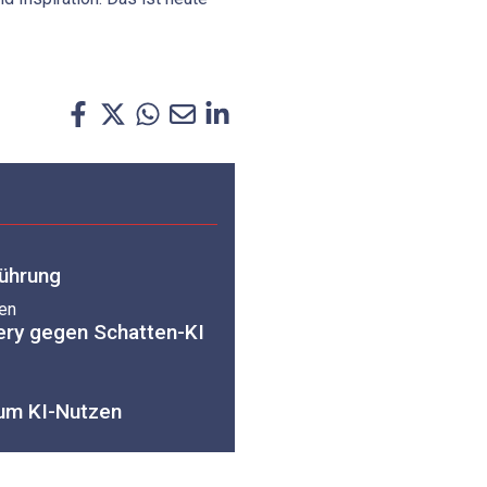
Führung
ten
ery gegen Schatten-KI
um KI-Nutzen