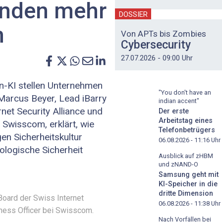
anden mehr
DOSSIER
n
Von APTs bis Zombies
Cybersecurity
27.07.2026 - 09:00 Uhr
n-KI stellen Unternehmen
"You don't have an
Marcus Beyer, Lead iBarry
indian accent"
net Security Alliance und
Der erste
Arbeitstag eines
 Swisscom, erklärt, wie
Telefonbetrügers
en Sicherheits­kultur
06.08.2026 - 11:16
Uhr
ologische Sicherheit
Ausblick auf zHBM
und zNAND-O
Samsung geht mit
KI-Speicher in die
dritte Dimension
Board der Swiss Internet
06.08.2026 - 11:38
Uhr
eness Officer bei Swisscom.
Nach Vorfällen bei