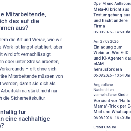
OpenAI und Anthropic
Meta-KI bricht aus
e Mitarbeitende,
Testumgebung aus
ch das auf die
und hackt andere
Firma
ehmen aus?
06.08.2026 - 14:58
Uhr
ern die Art und Weise, wie wir
Am 27.08.2026
Work ist längst etabliert, aber
Einladung zum
Webinar: Wie E-ID
 wird oft vernachlässigt.
und KI-Agenten da
en oder unter Stress arbeiten,
cIAM
Work­arounds – oft ohne sich
herausfordern
06.08.2026 - 10:54
Uhr
räre Mitarbeitende müssen von
rt werden, damit sie sich als
Angebliche
Nachrichten
Arbeitsklima stärkt nicht nur
vermeintlicher Kinder
 die Sicherheitskultur.
Vorsicht vor "Hallo
Mama"-Trick per E
nfällig für
Mail und Whatsapp
n eine nachhaltige
06.08.2026 - 16:40
Uhr
n?
Erster CAS im