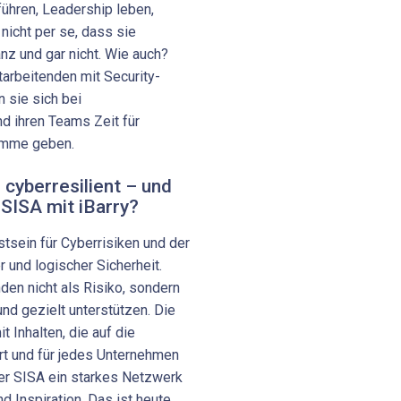
führen, Leadership leben,
nicht per se, dass sie
z und gar nicht. Wie auch?
arbeitenden mit Security-
n sie sich bei
d ihren Teams Zeit für
ramme geben.
 cyberresilient – und
 SISA mit iBarry?
tsein für Cyberrisiken und der
nd logischer Sicherheit.
den nicht als Risiko, sondern
nd gezielt unterstützen. Die
t Inhalten, die auf die
t und für jedes Unternehmen
der SISA ein starkes Netzwerk
d Inspiration. Das ist heute