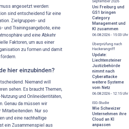
September 2026
r muss angesetzt werden:
Uni Freiburg und
GS1 bringen
ion sind entscheidend für eine
Category
ation. Zielgruppen- und
Management und
s- und Trainingsangebote, eine
KI zusammen
atmosphäre und eine Abkehr
06.08.2026 - 15:03
Uhr
lle Faktoren, um aus einer
Überprüfung nach
rganisation zu formen und damit
Hackerangriff
Update:
 fördern.
Liechtensteiner
Justizbehörde
de hier einzubinden?
nimmt nach
Cyberattacke
entscheidend. Niemand will
weitere Systeme
vom Netz
ren sehen. Es braucht Themen,
06.08.2026 - 12:15
Uhr
-Nutzung und Onlineidentitäten,
ISG-Studie
m. Genau da müssen wir
Wie Schweizer
 Mitarbeitenden. Nur so
Unternehmen ihre
en und eine nachhaltige
Cloud an KI
 ist ein Zusammenspiel aus
anpassen