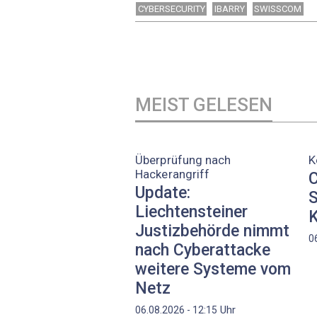
CYBERSECURITY
IBARRY
SWISSCOM
MEIST GELESEN
Überprüfung nach
K
Hackerangriff
C
Update:
S
Liechtensteiner
K
Justizbehörde nimmt
0
nach Cyberattacke
weitere Systeme vom
Netz
Uhr
06.08.2026 - 12:15