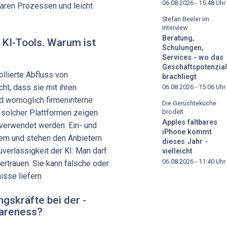
06.08.2026 - 15:48
Uhr
aren Prozessen und leicht
Stefan Beeler im
Interview
Beratung,
 KI-Tools. Warum ist
Schulungen,
Services - wo das
Geschäftspotenzial
llierte Abfluss von
brachliegt
ht, dass sie mit ihren
06.08.2026 - 15:06
Uhr
d womöglich firmeninterne
Die Gerüchteküche
 solcher Plattformen zeigen
brodelt
Apples faltbares
rverwendet werden: Ein- und
iPhone kommt
em und stehen den Anbietern
dieses Jahr -
verlässigkeit der KI: Man darf
vielleicht
06.08.2026 - 11:40
Uhr
ertrauen. Sie kann falsche oder
isse liefern.
gskräfte bei der ­
wareness?