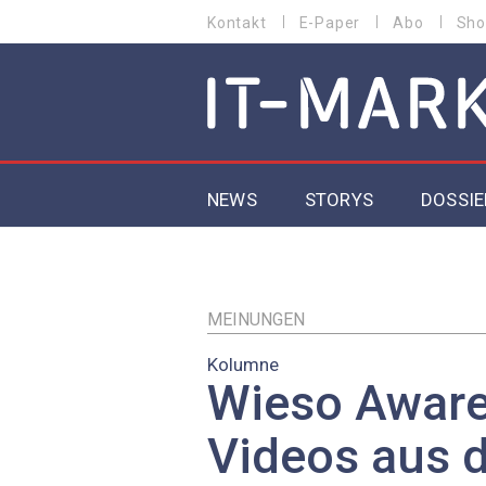
Direkt
Kontakt
E-Paper
Abo
Sho
HEADER
zum
MENU
Inhalt
MAIN NAVIGATION
NEWS
STORYS
DOSSIE
IoT
5G
MEINUNGEN
Kolumne
Secur
Wieso Awar
EU-D
Videos aus 