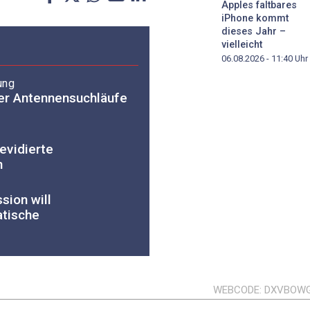
Apples faltbares
iPhone kommt
dieses Jahr –
vielleicht
06.08.2026 - 11:40
Uhr
ung
er Antennensuchläufe
evidierte
n
sion will
atische
WEBCODE
DXVBOW