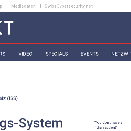
p
Mediadaten
SwissCybersecurity.net
RS
VIDEO
SPECIALS
EVENTS
NETZWI
Datacenter 2026
Cybersecurity 2026
iz (ISS)
ity
Cloud & Managed Services 2026
SGVO
Artificial Intelligence 2025
gs-System
"You don't have an
indian accent"