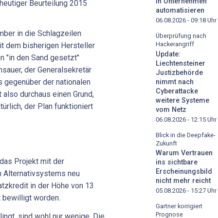
in Unternehmen
heutiger Beurteilung 2015
automatisieren
06.08.2026 - 09:18
Uhr
ber in die Schlagzeilen
Überprüfung nach
Hackerangriff
it dem bisherigen Hersteller
Update:
n "in den Sand gesetzt"
Liechtensteiner
sauer, der Generalsekretär
Justizbehörde
s gegenüber der nationalen
nimmt nach
Cyberattacke
t also durchaus einen Grund,
weitere Systeme
ürlich, der Plan funktioniert
vom Netz
06.08.2026 - 12:15
Uhr
Blick in die Deepfake-
Zukunft
Warum Vertrauen
das Projekt mit der
ins sichtbare
Erscheinungsbild
en Alternativsystems neu
nicht mehr reicht
atzkredit in der Höhe von 13
05.08.2026 - 15:27
Uhr
 bewilligt worden.
Gartner korrigiert
Prognose
ingt, sind wohl nur wenige. Die