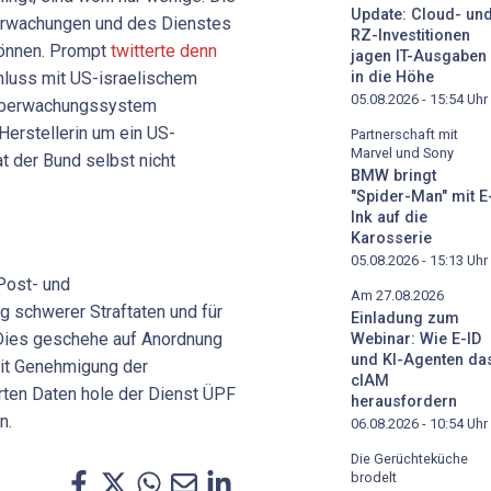
Update: Cloud- un
erwachungen und des Dienstes
RZ-Investitionen
önnen. Prompt
twitterte denn
jagen IT-Ausgaben
hluss mit US-israelischem
in die Höhe
05.08.2026 - 15:54
Uhr
Überwachungssystem
 Herstellerin um ein US-
Partnerschaft mit
Marvel und Sony
t der Bund selbst nicht
BMW bringt
"Spider-Man" mit E
Ink auf die
Karosserie
05.08.2026 - 15:13
Uhr
 Post- und
Am 27.08.2026
 schwerer Straftaten und für
Einladung zum
 Dies geschehe auf Anordnung
Webinar: Wie E-ID
und KI-Agenten da
it Genehmigung der
cIAM
rten Daten hole der Dienst ÜPF
herausfordern
n.
06.08.2026 - 10:54
Uhr
Die Gerüchteküche
brodelt