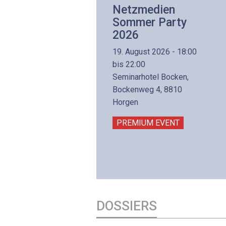
Netzwerk- und
Netzmedien
Internettechnologie
Sommer Party
Aufbaukurs
2026
(Präsenzkurs)
19. August 2026 - 18:00
8. November 2026 - 8:30
bis 22:00
is 17:00
Seminarhotel Bocken,
lltron AG
Bockenweg 4, 8810
intermättlistrasse 3
Horgen
506 Mägenwil
PREMIUM EVENT
PREMIUM EVENT
DOSSIERS