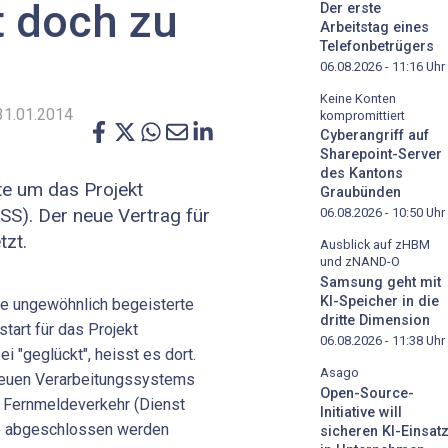
ht doch zu
Der erste
Arbeitstag eines
Telefonbetrügers
06.08.2026 - 11:16
Uhr
Keine Konten
31.01.2014
kompromittiert
Cyberangriff auf
Sharepoint-Server
des Kantons
te um das Projekt
Graubünden
SS). Der neue Vertrag für
06.08.2026 - 10:50
Uhr
tzt.
Ausblick auf zHBM
und zNAND-O
Samsung geht mit
KI-Speicher in die
ne ungewöhnlich begeisterte
dritte Dimension
tart für das Projekt
06.08.2026 - 11:38
Uhr
i "geglückt", heisst es dort.
Asago
neuen Verarbeitungssystems
Open-Source-
 Fernmeldeverkehr (Dienst
Initiative will
be abgeschlossen werden
sicheren KI-Einsat