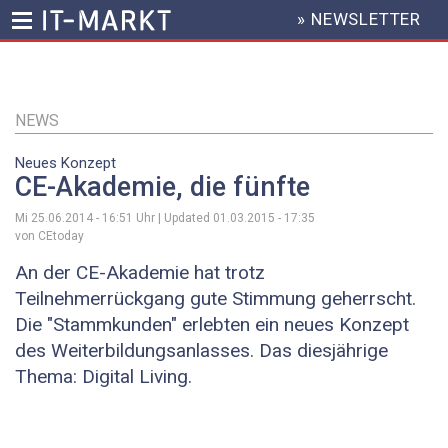
» NEWSLETTER
HEADER
MENU
Direkt
zum
Inhalt
NEWS
Neues Konzept
CE-Akademie, die fünfte
Mi 25.06.2014 - 16:51
Uhr | Updated
01.03.2015 - 17:35
von CEtoday
An der CE-Akademie hat trotz
Teilnehmerrückgang gute Stimmung geherrscht.
Die "Stammkunden" erlebten ein neues Konzept
des Weiterbildungsanlasses. Das diesjährige
Thema: Digital Living.