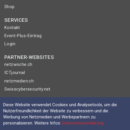
Shop
SERVICES
Kontakt
Event-Plus-Eintrag
Login
PARTNER-WEBSITES
netzwoche.ch
ICTjournal
netzmedien.ch
Swisscybersecurity.net
© NETZMEDIEN AG 2026
Diese Website verwendet Cookies und Analysetools, um die
Impressum
Nutzerfreundlichkeit der Website zu verbessern und die
Werbung von Netzmedien und Werbepartnern zu
AGB
personalisieren. Weitere Infos:
Datenschutzerklärung
Nutzungsbestimmungen