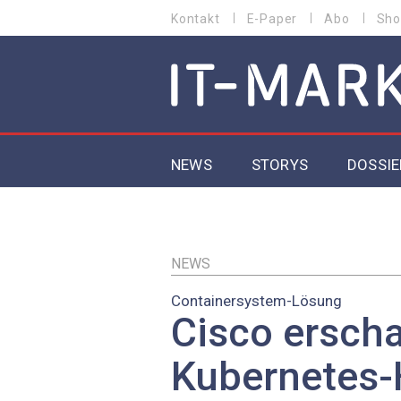
Direkt
Kontakt
E-Paper
Abo
Sho
HEADER
zum
MENU
Inhalt
MAIN NAVIGATION
NEWS
STORYS
DOSSIE
IoT
5G
NEWS
Containersystem-Lösung
Secur
Cisco erscha
EU-D
Kubernetes-