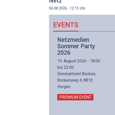
Netz
Uhr
06.08.2026 - 12:15
EVENTS
Netzwerk- und
Netzmedien
Internettechnologie
Sommer Party
Aufbaukurs
2026
(Präsenzkurs)
19. August 2026 - 18:00
8. November 2026 - 8:30
bis 22:00
is 17:00
Seminarhotel Bocken,
lltron AG
Bockenweg 4, 8810
intermättlistrasse 3
Horgen
506 Mägenwil
PREMIUM EVENT
PREMIUM EVENT