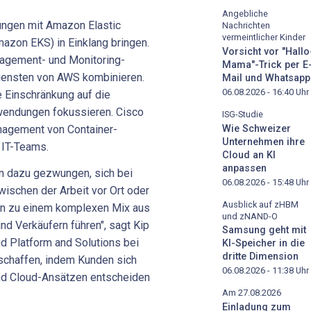
Angebliche
ngen mit Amazon Elastic
Nachrichten
vermeintlicher Kinder
mazon EKS) in Einklang bringen.
Vorsicht vor "Hallo
nagement- und Monitoring-
Mama"-Trick per E
iensten von AWS kombinieren.
Mail und Whatsapp
06.08.2026 - 16:40
Uhr
e Einschränkung auf die
wendungen fokussieren. Cisco
ISG-Studie
Wie Schweizer
anagement von Container-
Unternehmen ihre
 IT-Teams.
Cloud an KI
anpassen
n dazu gezwungen, sich bei
06.08.2026 - 15:48
Uhr
ischen der Arbeit vor Ort oder
Ausblick auf zHBM
ann zu einem komplexen Mix aus
und zNAND-O
d Verkäufern führen", sagt Kip
Samsung geht mit
d Platform and Solutions bei
KI-Speicher in die
dritte Dimension
 schaffen, indem Kunden sich
06.08.2026 - 11:38
Uhr
nd Cloud-Ansätzen entscheiden
Am 27.08.2026
Einladung zum