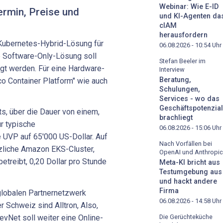
Webinar: Wie E-ID
ermin, Preise und
und KI-Agenten da
cIAM
herausfordern
Kubernetes-Hybrid-Lösung für
06.08.2026 - 10:54
Uhr
e Software-Only-Lösung soll
Stefan Beeler im
igt werden. Für eine Hardware-
Interview
Beratung,
o Container Platform" wie auch
Schulungen,
Services - wo das
Geschäftspotenzial
s, über die Dauer von einem,
brachliegt
ür typische
06.08.2026 - 15:06
Uhr
e UVP auf 65'000 US-Dollar. Auf
Nach Vorfällen bei
zliche Amazon EKS-Cluster,
OpenAI und Anthropic
treibt, 0,20 Dollar pro Stunde
Meta-KI bricht aus
Testumgebung aus
und hackt andere
Firma
globalen Partnernetzwerk
06.08.2026 - 14:58
Uhr
er Schweiz sind Alltron, Also,
Die Gerüchteküche
vNet soll weiter eine Online-