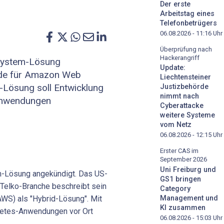
Der erste
Arbeitstag eines
Telefonbetrügers
06.08.2026 - 11:16
Uhr
Überprüfung nach
Hackerangriff
rsystem-Lösung
Update:
rde für Amazon Web
Liechtensteiner
d-Lösung soll Entwicklung
Justizbehörde
nimmt nach
Anwendungen
Cyberattacke
weitere Systeme
vom Netz
06.08.2026 - 12:15
Uhr
Erster CAS im
September 2026
Uni Freiburg und
m-Lösung angekündigt. Das US-
GS1 bringen
Telko-Branche beschreibt sein
Category
WS) als "Hybrid-Lösung". Mit
Management und
KI zusammen
netes-Anwendungen vor Ort
06.08.2026 - 15:03
Uhr