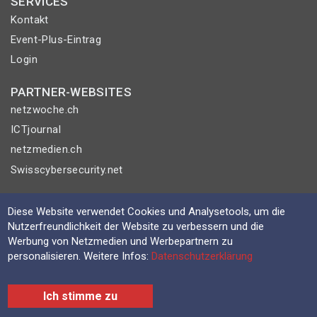
SERVICES
Kontakt
Event-Plus-Eintrag
Login
PARTNER-WEBSITES
netzwoche.ch
ICTjournal
netzmedien.ch
Swisscybersecurity.net
© NETZMEDIEN AG 2026
Diese Website verwendet Cookies und Analysetools, um die
Impressum
Nutzerfreundlichkeit der Website zu verbessern und die
AGB
Werbung von Netzmedien und Werbepartnern zu
personalisieren. Weitere Infos:
Datenschutzerklärung
Nutzungsbestimmungen
Datenschutzerklärung
Ich stimme zu