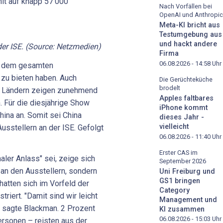
it auf knapp 57'000
Nach Vorfällen bei
OpenAI und Anthropic
Meta-KI bricht aus
Testumgebung aus
und hackt andere
er ISE. (Source: Netzmedien)
Firma
06.08.2026 - 14:58
Uhr
uf dem gesamten
zu bieten haben. Auch
Die Gerüchteküche
brodelt
n Ländern zeigen zunehmend
Apples faltbares
. Für die diesjährige Show
iPhone kommt
ina an. Somit sei China
dieses Jahr -
vielleicht
usstellern an der ISE. Gefolgt
06.08.2026 - 11:40
Uhr
Erster CAS im
naler Anlass" sei, zeige sich
September 2026
 an den Ausstellern, sondern
Uni Freiburg und
GS1 bringen
hatten sich im Vorfeld der
Category
riert. "Damit sind wir leicht
Management und
, sagte Blackman. 2 Prozent
KI zusammen
06.08.2026 - 15:03
Uhr
rsonen – reisten aus der