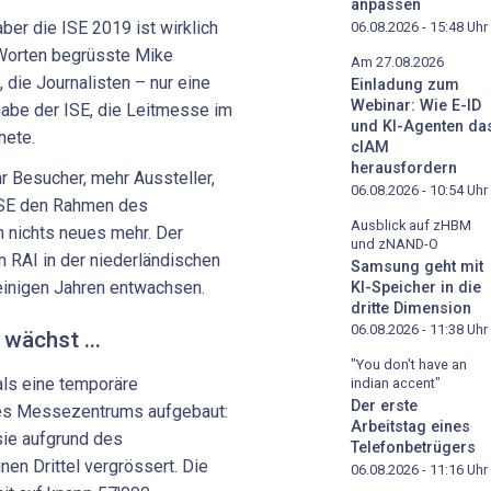
anpassen
aber die ISE 2019 ist wirklich
06.08.2026 - 15:48
Uhr
 Worten begrüsste Mike
Am 27.08.2026
 die Journalisten – nur eine
Einladung zum
Webinar: Wie E-ID
gabe der ISE, die Leitmesse im
und KI-Agenten da
nete.
cIAM
herausfordern
 Besucher, mehr Aussteller,
06.08.2026 - 10:54
Uhr
ISE den Rahmen des
Ausblick auf zHBM
h nichts neues mehr. Der
und zNAND-O
 RAI in der niederländischen
Samsung geht mit
einigen Jahren entwachsen.
KI-Speicher in die
dritte Dimension
06.08.2026 - 11:38
Uhr
wächst ...
"You don't have an
ls eine temporäre
indian accent"
Der erste
des Messezentrums aufgebaut:
Arbeitstag eines
sie aufgrund des
Telefonbetrügers
en Drittel vergrössert. Die
06.08.2026 - 11:16
Uhr