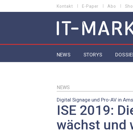
Direkt
Kontakt
E-Paper
Abo
Sho
HEADER
zum
MENU
Inhalt
MAIN NAVIGATION
NEWS
STORYS
DOSSIE
IoT
5G
NEWS
Digital Signage und Pro-AV in Am
Secur
ISE 2019: Di
EU-D
wächst und 