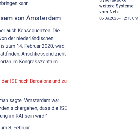
Cyberattacke
bringen kann.
weitere Systeme
vom Netz
angsam von Amsterdam
06.08.2026 - 12:15
Uhr
ber auch Konsequenzen. Die
on der niederländischen
bis zum 14. Februar 2020, wird
attfinden. Anschliessend zieht
 fortan im Kongresszentrum
 der ISE nach Barcelona und zu
ckman sagte. "Amsterdam war
erden sichergehen, dass die ISE
ung im RAI sein wird!"
zum 8. Februar.