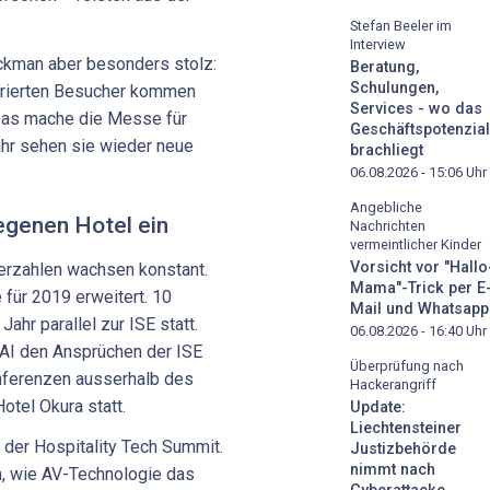
Stefan Beeler im
Interview
ckman aber besonders stolz:
Beratung,
Schulungen,
strierten Besucher kommen
Services - wo das
 Das mache die Messe für
Geschäftspotenzial
Jahr sehen sie wieder neue
brachliegt
06.08.2026 - 15:06
Uhr
Angebliche
egenen Hotel ein
Nachrichten
vermeintlicher Kinder
Vorsicht vor "Hallo
lerzahlen wachsen konstant.
Mama"-Trick per E
ür 2019 erweitert. 10
Mail und Whatsapp
ahr parallel zur ISE statt.
06.08.2026 - 16:40
Uhr
AI den Ansprüchen der ISE
Überprüfung nach
onferenzen ausserhalb des
Hackerangriff
tel Okura statt.
Update:
Liechtensteiner
der Hospitality Tech Summit.
Justizbehörde
nimmt nach
n, wie AV-Technologie das