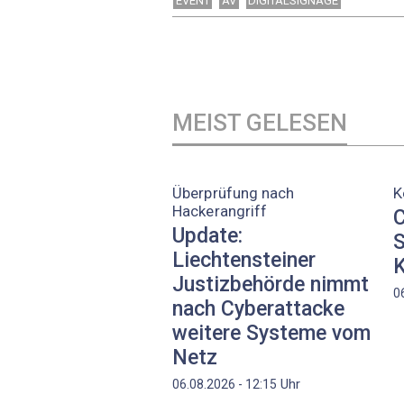
EVENT
AV
DIGITALSIGNAGE
MEIST GELESEN
Überprüfung nach
K
Hackerangriff
C
Update:
S
Liechtensteiner
K
Justizbehörde nimmt
0
nach Cyberattacke
weitere Systeme vom
Netz
Uhr
06.08.2026 - 12:15