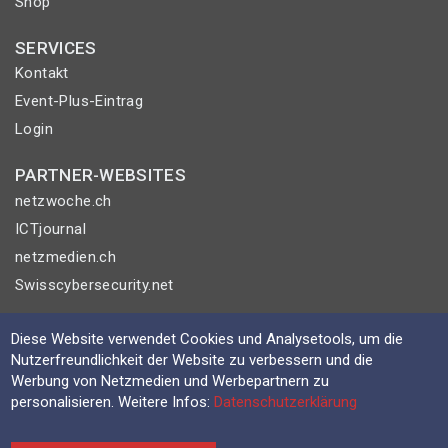
Shop
SERVICES
Kontakt
Event-Plus-Eintrag
Login
PARTNER-WEBSITES
netzwoche.ch
ICTjournal
netzmedien.ch
Swisscybersecurity.net
© NETZMEDIEN AG 2026
Diese Website verwendet Cookies und Analysetools, um die
Impressum
Nutzerfreundlichkeit der Website zu verbessern und die
Werbung von Netzmedien und Werbepartnern zu
AGB
personalisieren. Weitere Infos:
Datenschutzerklärung
Nutzungsbestimmungen
Datenschutzerklärung