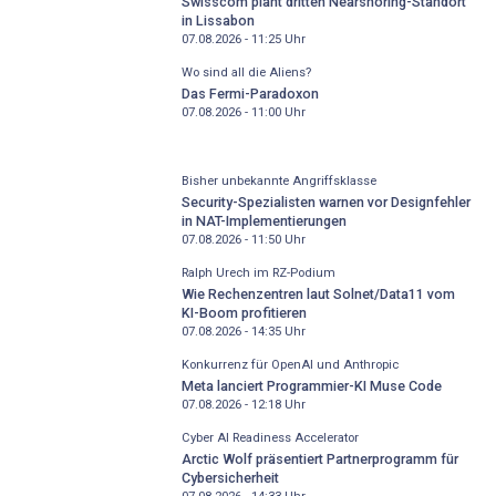
Swisscom plant dritten Nearshoring-Standort
in Lissabon
07.08.2026 - 11:25
Uhr
Wo sind all die Aliens?
Das Fermi-Paradoxon
07.08.2026 - 11:00
Uhr
Bisher unbekannte Angriffsklasse
Security-Spezialisten warnen vor Designfehler
in NAT-Implementierungen
07.08.2026 - 11:50
Uhr
Ralph Urech im RZ-Podium
Wie Rechenzentren laut Solnet/Data11 vom
KI-Boom profitieren
07.08.2026 - 14:35
Uhr
Konkurrenz für OpenAI und Anthropic
Meta lanciert Programmier-KI Muse Code
07.08.2026 - 12:18
Uhr
Cyber AI Readiness Accelerator
Arctic Wolf präsentiert Partnerprogramm für
Cybersicherheit