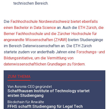
technischen Bereich.
Die
Fachhochschule Nordwestschweiz bietet ebenfalls
einen Bachelor in Data Science
an. Auch die
ETH Zürich, die
Berner Fachhochschule und die Zürcher Hochschule für
angewandte Wissenschaften (ZHAW)
bieten Studiengänge
im Bereich Datenwissenschaften an. Die ETH Zürich
startete zudem vor anderthalb Jahren eine
Forschungs- und
Bildungsinitiative, um die Vermittlung von
datenwissenschaftlichen Grundlagen zu fördern
.
ZUM THEMA
Von Acronis-CEO gegründet
Schaffhausen Institute of Technology startet
ersten Studiengang
Blockchain für Anwälte
FFHS schafft Studiengang für Legal Tech