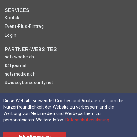
SERVICES
Kontakt
Event-Plus-Eintrag
Login
PARTNER-WEBSITES
netzwoche.ch
ICTjournal
netzmedien.ch
Swisscybersecurity.net
© NETZMEDIEN AG 2026
Diese Website verwendet Cookies und Analysetools, um die
Impressum
Nutzerfreundlichkeit der Website zu verbessern und die
AGB
Werbung von Netzmedien und Werbepartnern zu
personalisieren. Weitere Infos:
Datenschutzerklärung
Nutzungsbestimmungen
Datenschutzerklärung