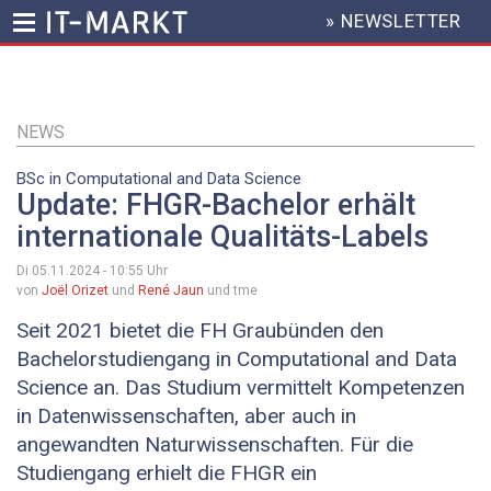
» NEWSLETTER
HEADER
MENU
Direkt
zum
Inhalt
NEWS
BSc in Computational and Data Science
Update: FHGR-Bachelor erhält
internationale Qualitäts-Labels
Di 05.11.2024 - 10:55
Uhr
von
Joël Orizet
und
René Jaun
und tme
Seit 2021 bietet die FH Graubünden den
Bachelorstudiengang in Computational and Data
Science an. Das Studium vermittelt Kompetenzen
in Datenwissenschaften, aber auch in
angewandten Naturwissenschaften. Für die
Studiengang erhielt die FHGR ein