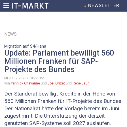
» NEWSLETTER
HEADER
MENU
Direkt
zum
Inhalt
NEWS
Migration auf S4/Hana
Update: Parlament bewilligt 560
Millionen Franken für SAP-
Projekte des Bundes
Mi 23.09.2020 - 10:22
Uhr
von
Yannick Chavanne
und
Joël Orizet
und
René Jaun
Der Ständerat bewilligt Kredite in der Höhe von
560 Millionen Franken für IT-Projekte des Bundes.
Der Nationalrat hatte der Vorlage bereits im Juni
zugestimmt. Die Unterstützung der derzeit
genutzten SAP-Systeme soll 2027 auslaufen.