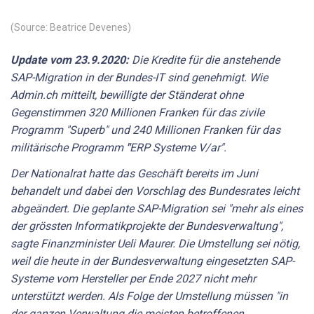
(Source: Beatrice Devenes)
Update
vom
23.9.2020:
Die
Kredite
für
die
anstehende
SAP-Migration
in
der
Bundes-IT
sind
genehmigt.
Wie
Admin.ch
mitteilt,
bewilligte
der
Ständerat
ohne
Gegenstimmen
320
Millionen
Franken
für
das
zivile
Programm
"Superb"
und
240
Millionen
Franken
für
das
militärische
Programm
"
ERP
Systeme
V/ar".
Der
Nationalrat
hatte
das
Geschäft
bereits
im
Juni
behandelt
und
dabei
den
Vorschlag
des
Bundesrates
leicht
abgeändert.
Die
geplante
SAP-Migration
sei
"mehr
als
eines
der
grössten
Informatikprojekte
der
Bundesverwaltung",
sagte
Finanzminister
Ueli
Maurer.
Die
Umstellung
sei
nötig,
weil
die
heute
in
der
Bundesverwaltung
eingesetzten
SAP-
Systeme
vom
Hersteller
per
Ende
2027
nicht
mehr
unterstützt
werden.
Als
Folge
der
Umstellung
müssen
"in
der
ganzen
Verwaltung
die
meisten
betroffenen