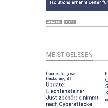
Isolutions ernennt Leiter fü
ABRAXAS
PEOPLE
MEIST GELESEN
Überprüfung nach
K
Hackerangriff
C
Update:
S
Liechtensteiner
K
Justizbehörde nimmt
0
nach Cyberattacke