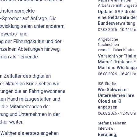
Nach IT-Pannen bei
Arbeitsvermittlungsste
achstumsprojekte
Update: SAP droht
eine Geldstrafe de
-Sprecher auf Anfrage. Die
Bundesverwaltung
wicklung seien unter anderem
07.08.2026 - 10:44
Uhr
tbewerbs- und
Angebliche
ng der Führungskultur und der
Nachrichten
nzelnen Abteilungen hinweg.
vermeintlicher Kinder
Vorsicht vor "Hallo
men als "lernende
Mama"-Trick per E
Mail und Whatsapp
06.08.2026 - 16:40
Uhr
m Zeitalter des digitalen
er aktuellen Krise sehen wir
ISG-Studie
Wie Schweizer
stungen die an Fahrt gewonnene
Unternehmen ihre
chen Hand mitzugestalten und
Cloud an KI
r die Mitarbeitenden der
anpassen
06.08.2026 - 15:48
Uhr
rung und Unternehmen in der
her weiter.
Stefan Beeler im
Interview
 Walther als erstes angehen
Beratung,