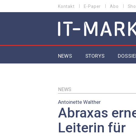
Direkt
Kontakt
E-Paper
Abo
Sho
HEADER
zum
MENU
Inhalt
MAIN NAVIGATION
NEWS
STORYS
DOSSIE
IoT
5G
NEWS
Antoinette Walther
Secur
Abraxas ern
EU-D
Leiterin für