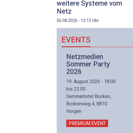
weitere Systeme vom
Netz
Uhr
06.08.2026 - 12:15
EVENTS
Netzwerk- und
Netzmedien
Internettechnologie
Sommer Party
Aufbaukurs
2026
(Präsenzkurs)
19. August 2026 - 18:00
8. November 2026 - 8:30
bis 22:00
is 17:00
Seminarhotel Bocken,
lltron AG
Bockenweg 4, 8810
intermättlistrasse 3
Horgen
506 Mägenwil
PREMIUM EVENT
PREMIUM EVENT