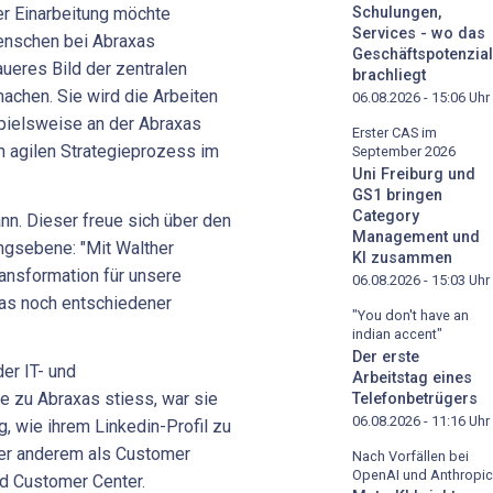
Schulungen,
rer Einarbeitung möchte
Services - wo das
Menschen bei Abraxas
Geschäftspotenzial
ueres Bild der zentralen
brachliegt
chen. Sie wird die Arbeiten
06.08.2026 - 15:06
Uhr
pielsweise an der Abraxas
Erster CAS im
n agilen Strategieprozess im
September 2026
Uni Freiburg und
GS1 bringen
Category
nn. Dieser freue sich über den
Management und
gsebene: "Mit Walther
KI zusammen
ansformation für unsere
06.08.2026 - 15:03
Uhr
xas noch entschiedener
"You don't have an
indian accent"
Der erste
der IT- und
Arbeitstag eines
e zu Abraxas stiess, war sie
Telefonbetrügers
06.08.2026 - 11:16
Uhr
g, wie ihrem Linkedin-Profil zu
nter anderem als Customer
Nach Vorfällen bei
OpenAI und Anthropic
d Customer Center.