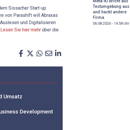
Meta-KI bricht aus
Testumgebung aus
dem Sissacher Start-up
und hackt andere
e von Parashift will Abraxas
Firma
Auslesen und Digitalisieren
06.08.2026 - 14:58
Uhr
.
Lesen Sie hier mehr
über die
nd Umsatz
 Business Development