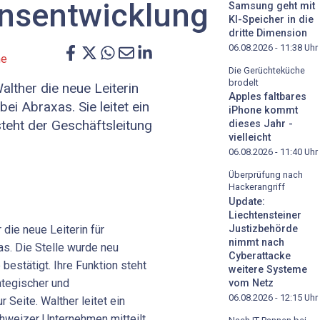
nsentwicklung
Samsung geht mit
KI-Speicher in die
dritte Dimension
06.08.2026 - 11:38
Uhr
me
Die Gerüchteküche
brodelt
alther die neue Leiterin
Apples faltbares
i Abraxas. Sie leitet ein
iPhone kommt
teht der Geschäftsleitung
dieses Jahr -
vielleicht
06.08.2026 - 11:40
Uhr
Überprüfung nach
Hackerangriff
Update:
Liechtensteiner
 die neue Leiterin für
Justizbehörde
nimmt nach
s. Die Stelle wurde neu
Cyberattacke
bestätigt. Ihre Funktion steht
weitere Systeme
ategischer und
vom Netz
06.08.2026 - 12:15
Uhr
 Seite. Walther leitet ein
hweizer Unternehmen mitteilt.