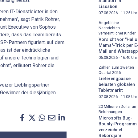
teilung heisst.
Standort in
Lissabon
eren IT-Dienstleister in den
07.08.2026 - 11:25
Uhr
nehmen", sagt Patrik Rohrer,
Angebliche
ount Executive von Sophos
Nachrichten
vermeintlicher Kinder
dere, dass das Team bereits
Vorsicht vor "Hallo
P-Partnern figuriert, auf dem
Mama"-Trick per E
as ist der eindrückliche
Mail und Whatsapp
auf unsere Technologien und
06.08.2026 - 16:40
Uhr
ohnt", erläutert Rohrer die
Zahlen zum zweiten
Quartal 2026
Lieferengpässe
eizer Lieblingspartner
belasten globalen
Tabletmarkt
 Gewinner der diesjährigen
07.08.2026 - 11:08
Uhr
20 Millionen Dollar an
Belohnungen
Microsofts Bug-
Bounty-Programm
verzeichnet
Rekordjahr