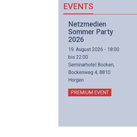
EVENTS
Netzwerk- und
Netzmedien
Internettechnologie
Sommer Party
Aufbaukurs
2026
(Präsenzkurs)
19. August 2026 - 18:00
8. November 2026 - 8:30
bis 22:00
is 17:00
Seminarhotel Bocken,
lltron AG
Bockenweg 4, 8810
intermättlistrasse 3
Horgen
506 Mägenwil
PREMIUM EVENT
PREMIUM EVENT