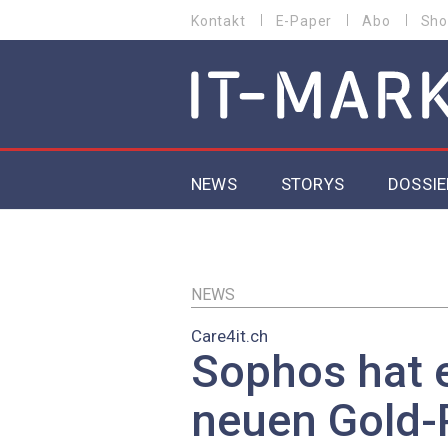
Direkt
Kontakt
E-Paper
Abo
Sho
HEADER
zum
MENU
Inhalt
MAIN NAVIGATION
NEWS
STORYS
DOSSIE
IoT
5G
NEWS
Care4it.ch
Secur
Sophos hat 
EU-D
neuen Gold-