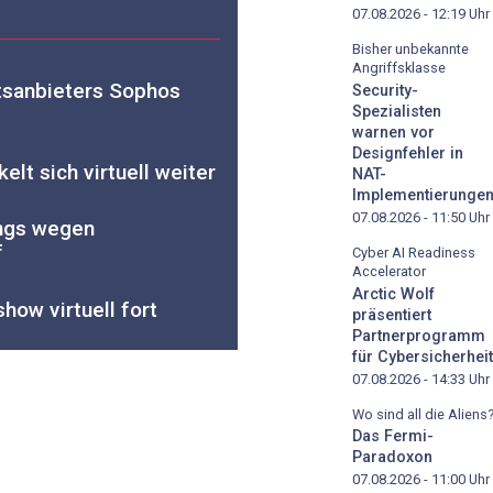
07.08.2026 - 12:19
Uhr
Bisher unbekannte
Angriffsklasse
tsanbieters Sophos
Security-
Spezialisten
warnen vor
Designfehler in
lt sich virtuell weiter
NAT-
Implementierunge
07.08.2026 - 11:50
Uhr
ings wegen
f
Cyber AI Readiness
Accelerator
Arctic Wolf
how virtuell fort
präsentiert
Partnerprogramm
für Cybersicherheit
07.08.2026 - 14:33
Uhr
Wo sind all die Aliens
Das Fermi-
Paradoxon
07.08.2026 - 11:00
Uhr