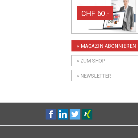
CHF 60.-
» MAGAZIN ABONNIEREN
» ZUM SHOP
» NEWSLETTER