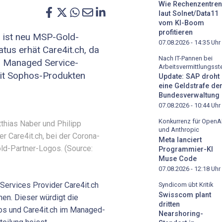
Wie Rechenzentren
laut Solnet/Data11
vom KI-Boom
profitieren
h ist neu MSP-Gold-
07.08.2026 - 14:35
Uhr
tus erhät Care4it.ch, da
Nach IT-Pannen bei
m Managed Service-
Arbeitsvermittlungsste
mit Sophos-Produkten
Update: SAP droht
eine Geldstrafe de
Bundesverwaltung
07.08.2026 - 10:44
Uhr
Konkurrenz für OpenA
tthias Naber und Philipp
und Anthropic
er Care4it.ch, bei der Corona-
Meta lanciert
d-Partner-Logos. (Source:
Programmier-KI
Muse Code
07.08.2026 - 12:18
Uhr
Services Provider Care4it.ch
Syndicom übt Kritik
Swisscom plant
en. Dieser würdigt die
dritten
os und Care4it.ch im Managed-
Nearshoring-