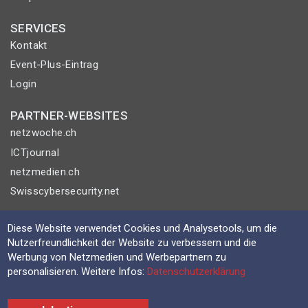
SERVICES
Kontakt
Event-Plus-Eintrag
Login
PARTNER-WEBSITES
netzwoche.ch
ICTjournal
netzmedien.ch
Swisscybersecurity.net
© NETZMEDIEN AG 2026
Diese Website verwendet Cookies und Analysetools, um die
Impressum
Nutzerfreundlichkeit der Website zu verbessern und die
Werbung von Netzmedien und Werbepartnern zu
AGB
personalisieren. Weitere Infos:
Datenschutzerklärung
Nutzungsbestimmungen
Datenschutzerklärung