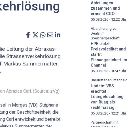
kehrlösung
Abteilungen
zusammen und
ernennt CCO
05.08.2026 - 12:22
Uhr
Absicherung von
Deals im
Speichergeschäft
HPE trotzt
ie Leitung der Abraxas-
Preisvolatilität und
stärkt
die Strassenverkehrlösung
Planungssichert i
auf Markus Summermatter,
Channel
.
05.08.2026 - 10:47
Uhr
Umstrittener Entschei
Update: VBS
on Abraxas Cari. (Source: zVg)
erachtet
Lösegeldzahlung
von Ruag als
sel in Morges (VD). Stéphane
rechtmässig
tung der Geschäftseinheit, die
05.08.2026 - 12:21
Uhr
g Cari entwickelt und betreibt.
Partnerschaft mit
 Markus Summermatter, der