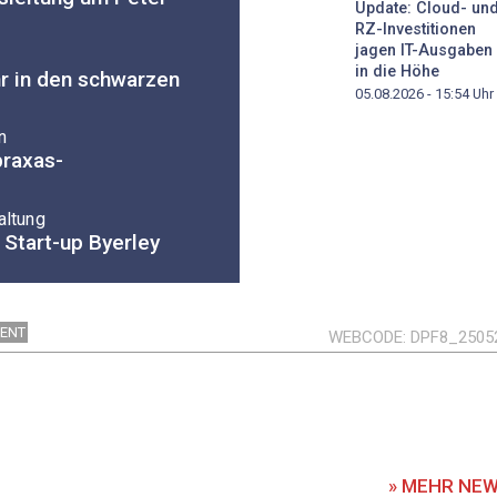
Update: Cloud- un
RZ-Investitionen
jagen IT-Ausgaben
in die Höhe
hr in den schwarzen
05.08.2026 - 15:54
Uhr
n
braxas-
altung
Start-up Byerley
ENT
WEBCODE
DPF8_2505
» MEHR NE