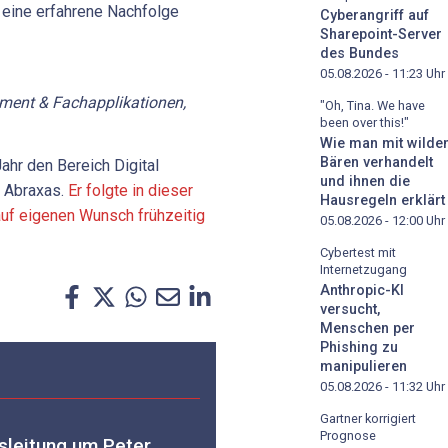
r eine erfahrene Nachfolge
Cyberangriff auf
Sharepoint-Server
des Bundes
05.08.2026 - 11:23
Uhr
ment
&
Fachapplikationen,
"Oh, Tina. We have
been over this!"
Wie man mit wilde
Bären verhandelt
ahr den Bereich Digital
und ihnen die
 Abraxas.
Er folgte in dieser
Hausregeln erklärt
auf eigenen Wunsch frühzeitig
05.08.2026 - 12:00
Uhr
Cybertest mit
Internetzugang
Anthropic-KI
versucht,
Menschen per
Phishing zu
manipulieren
05.08.2026 - 11:32
Uhr
Gartner korrigiert
Prognose
sleitung um Peter