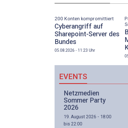
200 Konten kompromittiert
P
S
Cyberangriff auf
B
Sharepoint-Server des
M
Bundes
K
Uhr
05.08.2026 - 11:23
0
EVENTS
Netzwerk- und
Netzmedien
Internettechnologie
Sommer Party
Aufbaukurs
2026
(Präsenzkurs)
19. August 2026 - 18:00
8. November 2026 - 8:30
bis 22:00