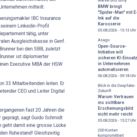
Marvel und Sony
Unternehmen mitteilt.
BMW bringt
"Spider-Man" mit E
cherungsmakler IBC Insurance
Ink auf die
Karosserie
 seinem Linkedin-Profil
05.08.2026 - 15:13
Uhr
partement tätig, unter
Asago
ralen Ausgleichskasse in Genf.
Open-Source-
Brunner bei den SBB, zuletzt
Initiative will
runner ist diplomierter
sicheren KI-Einsat
in Unternehmen
 einen Executive MBA der HSW
automatisieren
06.08.2026 - 09:18
Uhr
n 33 Mitarbeitenden leiten. Er
Blick in die Deepfake-
retender CEO und Leiter Digital
Zukunft
Warum Vertrauen
ins sichtbare
Erscheinungsbild
rgangenen fast 20 Jahren die
nicht mehr reicht
r geprägt, sagt Guido Schmidt
05.08.2026 - 15:27
Uhr
ch geht damit eine grosse Lücke
200 Konten
 den Ruhestand! Gleichzeitig
kompromittiert