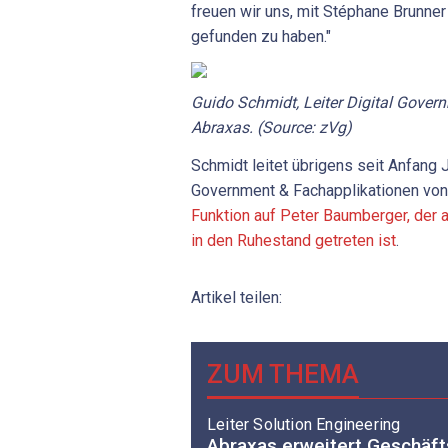
freuen wir uns, mit Stéphane Brunne
gefunden zu haben."
Guido
Schmidt,
Leiter
Digital
Govern
Abraxas.
(Source:
zVg)
Schmidt leitet übrigens seit Anfang J
Government & Fachapplikationen von
Funktion auf Peter Baumberger, der 
in den Ruhestand getreten ist
.
Artikel teilen:
ZUM THEMA
Leiter Solution Engineering
Abraxas erweitert Geschäft