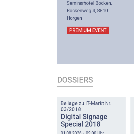
is 17:00
Seminarhotel Bocken,
lltron AG
Bockenweg 4, 8810
intermättlistrasse 3
Horgen
506 Mägenwil
PREMIUM EVENT
PREMIUM EVENT
DOSSIERS
DOSSIER
Beilage zu IT-Markt Nr.
03/2018
Digital Signage
Special 2018
01.08.2026 - 09:00 Uhr