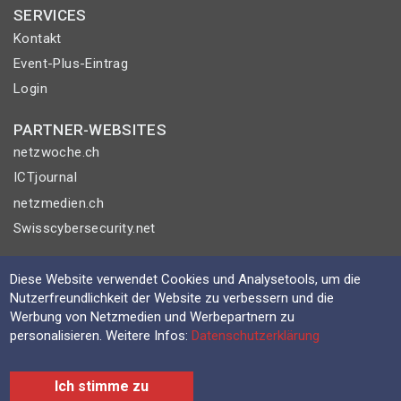
SERVICES
Kontakt
Event-Plus-Eintrag
Login
PARTNER-WEBSITES
netzwoche.ch
ICTjournal
netzmedien.ch
Swisscybersecurity.net
© NETZMEDIEN AG 2026
Diese Website verwendet Cookies und Analysetools, um die
Impressum
Nutzerfreundlichkeit der Website zu verbessern und die
Werbung von Netzmedien und Werbepartnern zu
AGB
personalisieren. Weitere Infos:
Datenschutzerklärung
Nutzungsbestimmungen
Datenschutzerklärung
Ich stimme zu