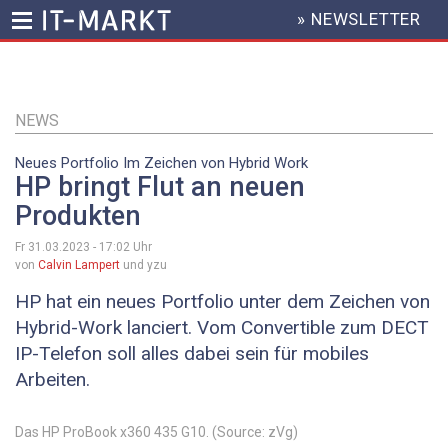
» NEWSLETTER
HEADER
MENU
Direkt
zum
Inhalt
NEWS
Neues Portfolio Im Zeichen von Hybrid Work
HP bringt Flut an neuen
Produkten
Fr 31.03.2023 - 17:02
Uhr
von
Calvin Lampert
und yzu
HP hat ein neues Portfolio unter dem Zeichen von
Hybrid-Work lanciert. Vom Convertible zum DECT
IP-Telefon soll alles dabei sein für mobiles
Arbeiten.
Das HP ProBook x360 435 G10. (Source: zVg)