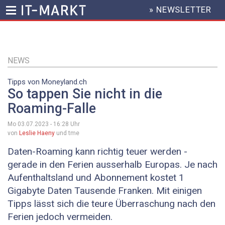
» NEWSLETTER
HEADER
MENU
Direkt
zum
Inhalt
NEWS
Tipps von Moneyland.ch
So tappen Sie nicht in die
Roaming-Falle
Mo 03.07.2023 - 16:28
Uhr
von
Leslie Haeny
und tme
Daten-Roaming kann richtig teuer werden -
gerade in den Ferien ausserhalb Europas. Je nach
Aufenthaltsland und Abonnement kostet 1
Gigabyte Daten Tausende Franken. Mit einigen
Tipps lässt sich die teure Überraschung nach den
Ferien jedoch vermeiden.