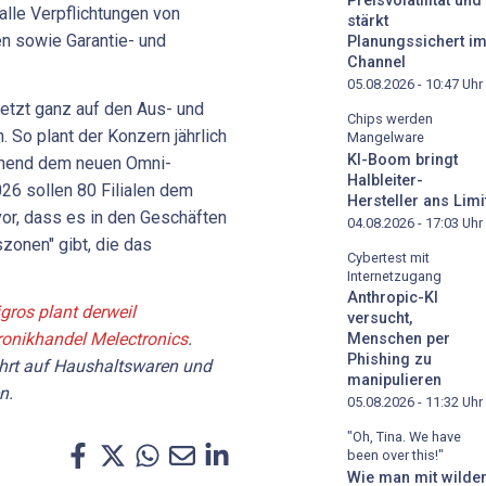
Preisvolatilität und
le Verpflichtungen von
stärkt
n sowie Garantie- und
Planungssichert i
Channel
05.08.2026 - 10:47
Uhr
 jetzt ganz auf den Aus- und
Chips werden
 So plant der Konzern jährlich
Mangelware
KI-Boom bringt
chend dem neuen Omni-
Halbleiter-
26 sollen 80 Filialen dem
Hersteller ans Limi
or, dass es in den Geschäften
04.08.2026 - 17:03
Uhr
zonen" gibt, die das
Cybertest mit
Internetzugang
Anthropic-KI
gros plant derweil
versucht,
tronikhandel Melectronics
.
Menschen per
Phishing zu
ehrt auf Haushaltswaren und
manipulieren
n.
05.08.2026 - 11:32
Uhr
"Oh, Tina. We have
been over this!"
Wie man mit wilde