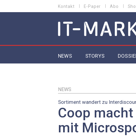
Direkt
Kontakt
E-Paper
Abo
Sho
HEADER
zum
MENU
Inhalt
MAIN NAVIGATION
NEWS
STORYS
DOSSIE
IoT
5G
NEWS
Sortiment wandert zu Interdiscou
Secur
Coop macht 
EU-D
mit Microsp