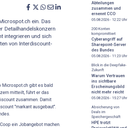
Abteilungen
zusammen und
ernennt CCO
05.08.2026 - 12:22
Uhr
Microspot.ch ein. Das
er Detailhandelskonzern
200 Konten
kompromittiert
t integrieren und sich
Cyberangriff auf
ten von Interdiscount-
Sharepoint-Server
des Bundes
05.08.2026 - 11:23
Uhr
Blick in die Deepfake-
Zukunft
Warum Vertrauen
ins sichtbare
Microspot.ch gibt es bald
Erscheinungsbild
ern mitteilt, führt er das
nicht mehr reicht
05.08.2026 - 15:27
Uhr
discount zusammen. Damit
scount "markant ausgebaut".
Absicherung von
Deals im
ndes.
Speichergeschäft
HPE trotzt
l Coop ein Jobangebot machen.