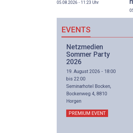
m
Uhr
05.08.2026 - 11:23
0
EVENTS
Netzwerk- und
Netzmedien
Internettechnologie
Sommer Party
Aufbaukurs
2026
(Präsenzkurs)
19. August 2026 - 18:00
8. November 2026 - 8:30
bis 22:00
is 17:00
Seminarhotel Bocken,
lltron AG
Bockenweg 4, 8810
intermättlistrasse 3
Horgen
506 Mägenwil
PREMIUM EVENT
PREMIUM EVENT