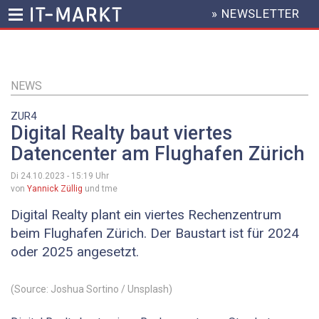
» NEWSLETTER
HEADER
MENU
Direkt
zum
Inhalt
NEWS
ZUR4
Digital Realty baut viertes
Datencenter am Flughafen Zürich
Di 24.10.2023 - 15:19
Uhr
von
Yannick Züllig
und tme
Digital Realty plant ein viertes Rechenzentrum
beim Flughafen Zürich. Der Baustart ist für 2024
oder 2025 angesetzt.
(Source: Joshua Sortino / Unsplash)