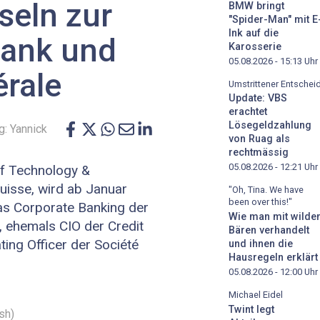
seln zur
BMW bringt
"Spider-Man" mit E
Ink auf die
ank und
Karosserie
05.08.2026 - 15:13
Uhr
érale
Umstrittener Entschei
Update: VBS
erachtet
Lösegeldzahlung
: Yannick
von Ruag als
rechtmässig
05.08.2026 - 12:21
Uhr
f Technology &
Suisse, wird ab Januar
"Oh, Tina. We have
been over this!"
das Corporate Banking der
Wie man mit wilde
 ehemals CIO der Credit
Bären verhandelt
ating Officer der Société
und ihnen die
Hausregeln erklärt
05.08.2026 - 12:00
Uhr
Michael Eidel
Twint legt
sh)