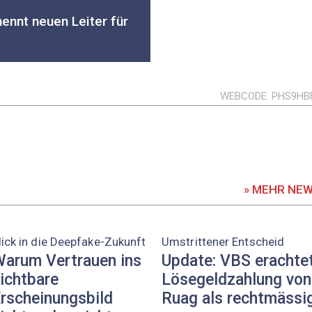
ennt neuen Leiter für
WEBCODE
PHS9HB
» MEHR NE
lick in die Deepfake-Zukunft
Umstrittener Entscheid
arum Vertrauen ins
Update: VBS erachte
ichtbare
Lösegeldzahlung von
rscheinungsbild
Ruag als rechtmässi