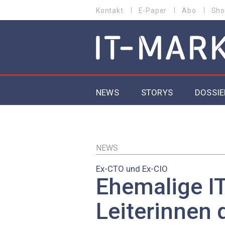
Direkt
Kontakt
E-Paper
Abo
Sho
HEADER
zum
MENU
Inhalt
MAIN NAVIGATION
NEWS
STORYS
DOSSIE
IoT
5G
NEWS
Ex-CTO und Ex-CIO
Secur
Ehemalige IT
EU-D
Leiterinnen 