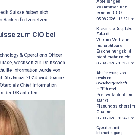
Abteilungen
zusammen und
redit Suisse haben sich
ernennt CCO
05.08.2026 - 12:22
Uhr
en Banken fortzusetzen.
Blick in die Deepfake-
isse zum CIO bei
Zukunft
Warum Vertrauen
ins sichtbare
Erscheinungsbild
chnology & Operations Officer
nicht mehr reicht
uisse, wechselt zur Deutschen
05.08.2026 - 15:27
Uhr
thüllte Information wurde von
Absicherung von
t. Ab Januar 2024 wird Joanne
Deals im
Speichergeschäft
Otero als Chief Information
HPE trotzt
s der DB antreten.
Preisvolatilität und
stärkt
Planungssichert i
Channel
05.08.2026 - 10:47
Uhr
Cybertest mit
Internetzugang