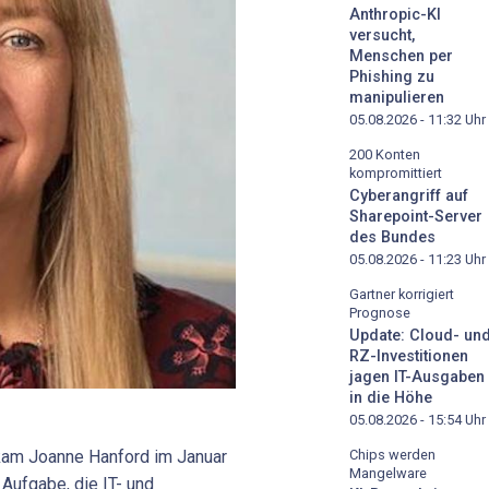
Anthropic-KI
versucht,
Menschen per
Phishing zu
manipulieren
05.08.2026 - 11:32
Uhr
200 Konten
kompromittiert
Cyberangriff auf
Sharepoint-Server
des Bundes
05.08.2026 - 11:23
Uhr
Gartner korrigiert
Prognose
Update: Cloud- un
RZ-Investitionen
jagen IT-Ausgaben
in die Höhe
05.08.2026 - 15:54
Uhr
Chips werden
kam Joanne Hanford im Januar
Mangelware
 Aufgabe, die IT- und