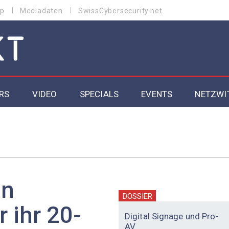
p
Mediadaten
SwissCybersecurity.net
RS
VIDEO
SPECIALS
EVENTS
NETZWI
Datacenter 2026
Cybersecurity 2026
ity
Cloud & Managed Services 2026
in
SGVO
Artificial Intelligence 2025
DOSSIER
r ihr 20-
Digital Signage und Pro-
AV