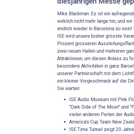
diesjährigen Messe gep
Mike Blackman: Es ist ein aufregendes
wirklich nicht mehr lange hin, und wi
endlich wieder in Barcelona zu sei
ISE wird unsere bisher grösste Veran
Prozent grösseren Ausstellungsfläch
zwei neuen Hallen und mehreren ga
Attraktionen, um diesen Anlass zu f
besondere Aktivitäten in ganz Barcel
unserer Partnerschaft mit dem Lichtf
ein kleiner Vorgeschmack auf die Din
Sie warten:
ISE Audio Museum mit Pink Flo
"Dark Side of The Moon" und 
vielen anderen Perlen der Aud
America's Cup Team New Zealan
ISE Time Tunnel zeigt 20 Jahr