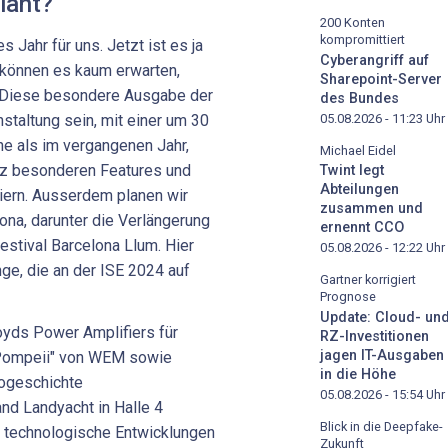
lant?
200 Konten
kompromittiert
 Jahr für uns. Jetzt ist es ja
Cyberangriff auf
r können es kaum erwarten,
Sharepoint-Server
n! Diese besondere Ausgabe der
des Bundes
05.08.2026 - 11:23
Uhr
staltung sein, mit einer um 30
e als im vergangenen Jahr,
Michael Eidel
nz besonderen Features und
Twint legt
Abteilungen
eiern. Ausserdem planen wir
zusammen und
ona, darunter die Verlängerung
ernennt CCO
estival Barcelona Llum. Hier
05.08.2026 - 12:22
Uhr
ge, die an der ISE 2024 auf
Gartner korrigiert
Prognose
Update: Cloud- un
yds Power Amplifiers für
RZ-Investitionen
jagen IT-Ausgaben
"Pompeii" von WEM sowie
in die Höhe
iogeschichte
05.08.2026 - 15:54
Uhr
d Landyacht in Halle 4
Blick in die Deepfake-
e technologische Entwicklungen
Zukunft