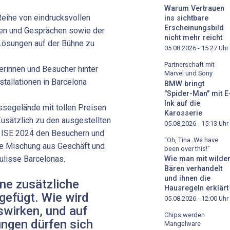
Warum Vertrauen
Reihe von eindrucksvollen
ins sichtbare
Erscheinungsbild
en und Gesprächen sowie der
nicht mehr reicht
e Lösungen auf der Bühne zu
05.08.2026 - 15:27
Uhr
Partnerschaft mit
erinnen und Besucher hinter
Marvel und Sony
stallationen in Barcelona
BMW bringt
"Spider-Man" mit E
Ink auf die
ssegelände mit tollen Preisen
Karosserie
usätzlich zu den ausgestellten
05.08.2026 - 15:13
Uhr
e ISE 2024 den Besuchern und
"Oh, Tina. We have
ge Mischung aus Geschäft und
been over this!"
Kulisse Barcelonas.
Wie man mit wilde
Bären verhandelt
und ihnen die
ne zusätzliche
Hausregeln erklärt
gefügt. Wie wird
05.08.2026 - 12:00
Uhr
swirken, und auf
Chips werden
ngen dürfen sich
Mangelware