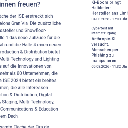
KI-Boom bringt
innen freuen?
Halbleiter-
Hersteller ans Limi
che der ISE erstreckt sich
04.08.2026 - 17:03
Uhr
celona Gran Via. Die zusätzliche
Cybertest mit
ussteller und Showfloor-
Internetzugang
lle 1 das neue Zuhause für die
Anthropic-KI
versucht,
ährend die Halle 4 einen neuen
Menschen per
roduction & Distribution bietet
Phishing zu
 Multi-Technology und Lighting
manipulieren
s auf die Innovationen von
05.08.2026 - 11:32
Uhr
 mehr als 80 Unternehmen, die
e ISE 2024 bietet ein breites
men, die alle Interessen
ion & Distribution, Digital
 Staging, Multi-Technology,
ed Communications & Education
inem Dach.