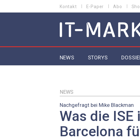
Direkt
Kontakt
E-Paper
Abo
Sho
HEADER
zum
MENU
Inhalt
MAIN NAVIGATION
NEWS
STORYS
DOSSIE
IoT
5G
NEWS
Nachgefragt bei Mike Blackman
Secur
Was die ISE 
EU-D
Barcelona fü