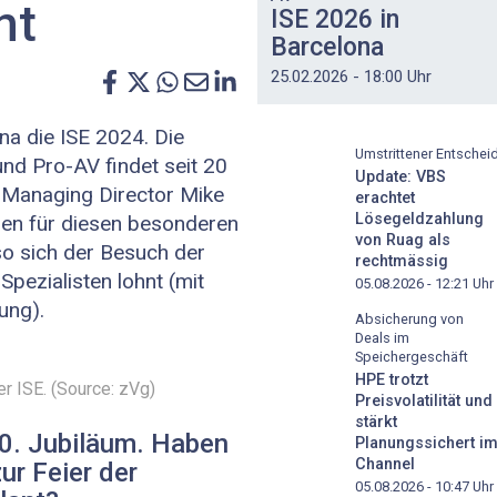
nt
ISE 2026 in
Barcelona
25.02.2026 - 18:00 Uhr
na die ISE 2024. Die
Umstrittener Entschei
und Pro-AV findet seit 20
Update: VBS
t Managing Director Mike
erachtet
Lösegeldzahlung
ren für diesen besonderen
von Ruag als
o sich der Besuch der
rechtmässig
pezialisten lohnt (mit
05.08.2026 - 12:21
Uhr
ung).
Absicherung von
Deals im
Speichergeschäft
HPE trotzt
r ISE. (Source: zVg)
Preisvolatilität und
stärkt
 20. Jubiläum. Haben
Planungssichert i
Channel
ur Feier der
05.08.2026 - 10:47
Uhr