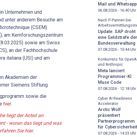
Mail und Whatsapp
06.08.2026 - 16:40
Uhr
in Unternehmen und
ind unter anderem Besuche am
Nach IT-Pannen bei
Arbeitsvermittlungsste
Microtechnique (CSEM)
Update: SAP droht
24), am Kernforschungszentrum
eine Geldstrafe de
(8.03.2025) sowie am Swiss
Bundesverwaltung
07.08.2026 - 10:44
Uhr
CS), an der Fachhochschule
ra italiana (USI) und am
Konkurrenz für OpenA
und Anthropic
Meta lanciert
Programmier-KI
den Akademien der
Muse Code
rner Siemens Stiftung.
07.08.2026 - 12:18
Uhr
ngprogramm sowie die
Cyber AI Readiness
ie
hier
.
Accelerator
Arctic Wolf
e liegt der Anteil an
präsentiert
Partnerprogramm
nt - woran das liegt und was
für Cybersicherheit
fahren Sie hier
.
07.08.2026 - 14:33
Uhr