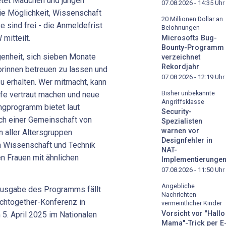
tet Mädchen und jungen
07.08.2026 - 14:35
Uhr
ie Möglichkeit, Wissenschaft
20 Millionen Dollar an
e sind frei - die Anmeldefrist
Belohnungen
 mitteilt.
Microsofts Bug-
Bounty-Programm
enheit, sich sieben Monate
verzeichnet
Rekordjahr
orinnen betreuen zu lassen und
07.08.2026 - 12:19
Uhr
zu erhalten. Wer mitmacht, kann
Bisher unbekannte
rufe vertraut machen und neue
Angriffsklasse
ngprogramm bietet laut
Security-
ich einer Gemeinschaft von
Spezialisten
warnen vor
n aller Altersgruppen
Designfehler in
n Wissenschaft und Technik
NAT-
en Frauen mit ähnlichen
Implementierunge
07.08.2026 - 11:50
Uhr
Angebliche
 Ausgabe des Programms fällt
Nachrichten
chtogether-Konferenz in
vermeintlicher Kinder
Vorsicht vor "Hallo
5. April 2025 im Nationalen
Mama"-Trick per E