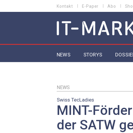
Direkt
Kontakt
E-Paper
Abo
Sho
HEADER
zum
MENU
Inhalt
MAIN NAVIGATION
NEWS
STORYS
DOSSIE
IoT
5G
NEWS
Swiss TecLadies
Secur
MINT-Förde
EU-D
der SATW geh