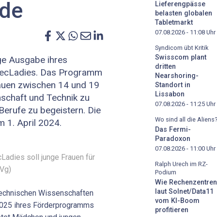
nde
Lieferengpässe
belasten globalen
Tabletmarkt
07.08.2026 - 11:08
Uhr
Syndicom übt Kritik
Swisscom plant
ige Ausgabe ihres
dritten
ecLadies. Das Programm
Nearshoring-
auen zwischen 14 und 19
Standort in
Lissabon
nschaft und Technik zu
07.08.2026 - 11:25
Uhr
Berufe zu begeistern. Die
Wo sind all die Aliens
m 1. April 2024.
Das Fermi-
Paradoxon
07.08.2026 - 11:00
Uhr
dies soll junge Frauen für
Ralph Urech im RZ-
zVg)
Podium
Wie Rechenzentren
laut Solnet/Data11
echnischen Wissenschaften
vom KI-Boom
2025 ihres Förderprogramms
profitieren