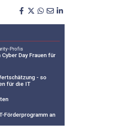
urity-Profis
 Cyber Day Frauen für
 Wertschätzung - so
n für die IT
ten
NT-Förderprogramm an