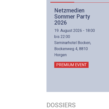
Netzwerk- und
Netzmedien
Internettechnologie
Sommer Party
Aufbaukurs
2026
(Präsenzkurs)
19. August 2026 - 18:00
8. November 2026 - 8:30
bis 22:00
is 17:00
Seminarhotel Bocken,
lltron AG
Bockenweg 4, 8810
intermättlistrasse 3
Horgen
506 Mägenwil
PREMIUM EVENT
PREMIUM EVENT
DOSSIERS