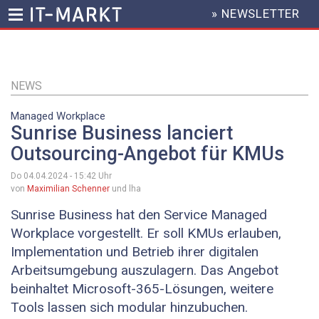
» NEWSLETTER
HEADER
MENU
Direkt
zum
Inhalt
NEWS
Managed Workplace
Sunrise Business lanciert
Outsourcing-Angebot für KMUs
Do 04.04.2024 - 15:42
Uhr
von
Maximilian Schenner
und lha
Sunrise Business hat den Service Managed
Workplace vorgestellt. Er soll KMUs erlauben,
Implementation und Betrieb ihrer digitalen
Arbeitsumgebung auszulagern. Das Angebot
beinhaltet Microsoft-365-Lösungen, weitere
Tools lassen sich modular hinzubuchen.