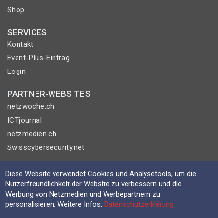
Shop
SERVICES
Kontakt
Event-Plus-Eintrag
Login
PARTNER-WEBSITES
netzwoche.ch
ICTjournal
netzmedien.ch
Swisscybersecurity.net
© NETZMEDIEN AG 2026
Diese Website verwendet Cookies und Analysetools, um die
Impressum
Nutzerfreundlichkeit der Website zu verbessern und die
Werbung von Netzmedien und Werbepartnern zu
AGB
personalisieren. Weitere Infos:
Datenschutzerklärung
Nutzungsbestimmungen