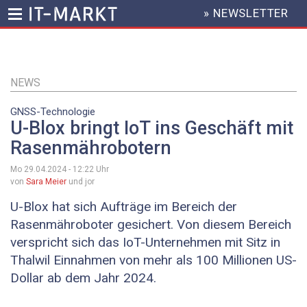
» NEWSLETTER
HEADER
MENU
Direkt
zum
Inhalt
NEWS
GNSS-Technologie
U-Blox bringt IoT ins Geschäft mit
Rasenmährobotern
Mo 29.04.2024 - 12:22
Uhr
von
Sara Meier
und jor
U-Blox hat sich Aufträge im Bereich der
Rasenmähroboter gesichert. Von diesem Bereich
verspricht sich das IoT-Unternehmen mit Sitz in
Thalwil Einnahmen von mehr als 100 Millionen US-
Dollar ab dem Jahr 2024.