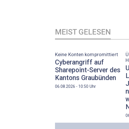
MEIST GELESEN
Keine Konten kompromittiert
Ü
H
Cyberangriff auf
U
Sharepoint-Server des
L
Kantons Graubünden
J
Uhr
06.08.2026 - 10:50
n
w
N
0