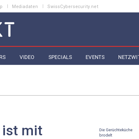
p
Mediadaten
SwissCybersecurity.net
RS
VIDEO
SPECIALS
EVENTS
NETZWI
Datacenter 2026
Cybersecurity 2026
ity
Cloud & Managed Services 2026
SGVO
Artificial Intelligence 2025
ist mit
Die Gerüchteküche
brodelt