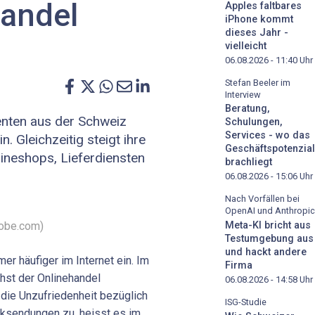
andel
Apples faltbares
iPhone kommt
dieses Jahr -
vielleicht
06.08.2026 - 11:40
Uhr
Stefan Beeler im
Interview
Beratung,
ten aus der Schweiz
Schulungen,
Services - wo das
. Gleichzeitig steigt ihre
Geschäftspotenzial
ineshops, Lieferdiensten
brachliegt
06.08.2026 - 15:06
Uhr
Nach Vorfällen bei
OpenAI und Anthropic
dobe.com)
Meta-KI bricht aus
Testumgebung aus
und hackt andere
r häufiger im Internet ein. Im
Firma
hst der Onlinehandel
06.08.2026 - 14:58
Uhr
 die Unzufriedenheit bezüglich
ISG-Studie
cksendungen zu, heisst es im