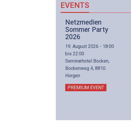
EVENTS
Netzwerk- und
Netzmedien
Internettechnologie
Sommer Party
Aufbaukurs
2026
(Präsenzkurs)
19. August 2026 - 18:00
8. November 2026 - 8:30
bis 22:00
is 17:00
Seminarhotel Bocken,
lltron AG
Bockenweg 4, 8810
intermättlistrasse 3
Horgen
506 Mägenwil
PREMIUM EVENT
PREMIUM EVENT