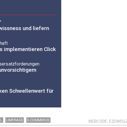
"
issness und liefern
haft
s implementieren Click
sersatzforderungen
unvorsichtigem
ken Schwellenwert für
EL
UMFRAGE
E-COMMERCE
WEBCODE
E2DWSQ