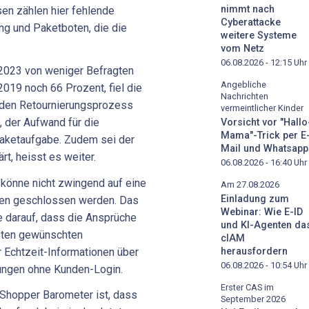
nimmt nach
sen zählen hier fehlende
Cyberattacke
ng und Paketboten, die die
weitere Systeme
vom Netz
06.08.2026 - 12:15
Uhr
2023 von weniger Befragten
Angebliche
2019 noch 66 Prozent, fiel die
Nachrichten
ür den Retournierungsprozess
vermeintlicher Kinder
, der Aufwand für die
Vorsicht vor "Hallo
Mama"-Trick per E
aketaufgabe. Zudem sei der
Mail und Whatsapp
rt, heisst es weiter.
06.08.2026 - 16:40
Uhr
könne nicht zwingend auf eine
Am 27.08.2026
Einladung zum
gen geschlossen werden. Das
Webinar: Wie E-ID
 darauf, dass die Ansprüche
und KI-Agenten da
sten gewünschten
cIAM
herausfordern
r Echtzeit-Informationen über
06.08.2026 - 10:54
Uhr
lungen ohne Kunden-Login.
Erster CAS im
-Shopper Barometer ist, dass
September 2026