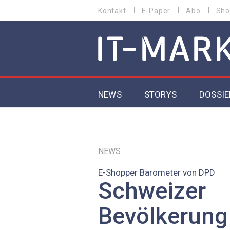
Direkt
Kontakt
E-Paper
Abo
Sho
HEADER
zum
MENU
Inhalt
MAIN NAVIGATION
NEWS
STORYS
DOSSIE
IoT
5G
NEWS
E-Shopper Barometer von DPD
Secur
Schweizer
EU-D
Bevölkerung 