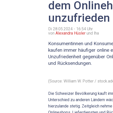
dem Onlineh
unzufrieden
Di 28.05.2024 - 16:54
Uhr
von
Alexandra Hüsler
und lha
Konsumentinnen und Konsumen
kaufen immer häufiger online ein
Unzufriedenheit gegenüber Onl
und Rücksendungen.
(Source: William W. Potter / stock.a
Die Schweizer Bevölkerung kauft imme
Unterschied zu anderen Ländern wäc
hierzulande stetig. Zeitgleich nehme
Onlineshops, Lieferdiensten und Rü