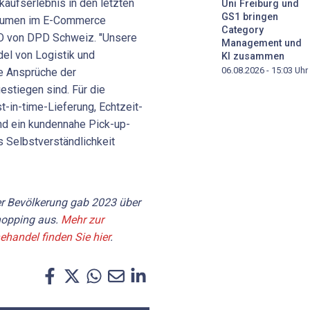
kaufserlebnis in den letzten
Uni Freiburg und
GS1 bringen
olumen im E-Commerce
Category
EO von DPD Schweiz. "Unsere
Management und
del von Logistik und
KI zusammen
06.08.2026 - 15:03
Uhr
ie Ansprüche der
stiegen sind. Für die
t-in-time-Lieferung, Echtzeit-
nd ein kundennahe Pick-up-
s Selbstverständlichkeit
r Bevölkerung gab 2023 über
hopping aus.
Mehr zur
handel finden Sie hier
.