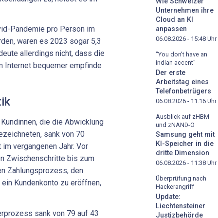
Wie Schweizer
Unternehmen ihre
Cloud an KI
vid-Pandemie pro Person im
anpassen
06.08.2026 - 15:48
Uhr
urden, waren es 2023 sogar 5,3
ute allerdings nicht, dass die
"You don't have an
indian accent"
m Internet bequemer empfinde
Der erste
Arbeitstag eines
Telefonbetrügers
ik
06.08.2026 - 11:16
Uhr
Ausblick auf zHBM
 Kundinnen, die die Abwicklung
und zNAND-O
 bezeichneten, sank von 70
Samsung geht mit
KI-Speicher in die
 im vergangenen Jahr. Vor
dritte Dimension
len Zwischenschritte bis zum
06.08.2026 - 11:38
Uhr
en Zahlungsprozess, den
Überprüfung nach
ein Kundenkonto zu eröffnen,
Hackerangriff
Update:
Liechtensteiner
erprozess sank von 79 auf 43
Justizbehörde