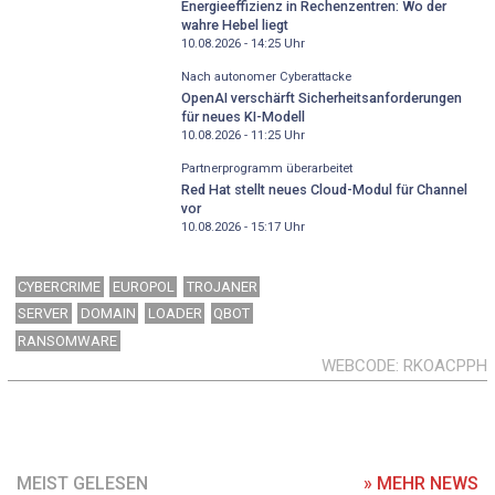
Energieeffizienz in Rechenzentren: Wo der
wahre Hebel liegt
10.08.2026 - 14:25
Uhr
Nach autonomer Cyberattacke
OpenAI verschärft Sicherheitsanforderungen
für neues KI-Modell
10.08.2026 - 11:25
Uhr
Partnerprogramm überarbeitet
Red Hat stellt neues Cloud-Modul für Channel
vor
10.08.2026 - 15:17
Uhr
CYBERCRIME
EUROPOL
TROJANER
SERVER
DOMAIN
LOADER
QBOT
RANSOMWARE
WEBCODE
RKOACPPH
MEIST GELESEN
» MEHR NEWS