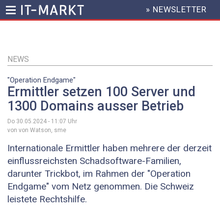
» NEWSLETTER
HEADER
MENU
Direkt
zum
Inhalt
NEWS
"Operation Endgame"
Ermittler setzen 100 Server und
1300 Domains ausser Betrieb
Do 30.05.2024 - 11:07
Uhr
von von Watson, sme
Internationale Ermittler haben mehrere der derzeit
einflussreichsten Schadsoftware-Familien,
darunter Trickbot, im Rahmen der "Operation
Endgame" vom Netz genommen. Die Schweiz
leistete Rechtshilfe.