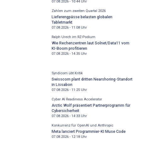
07.08.2026 - 10:44
Uhr
Zahlen zum zweiten Quartal 2026
Lieferengpässe belasten globalen
Tabletmarkt
07.08.2026 - 11:08
Uhr
Ralph Urech im RZ-Podium
Wie Rechenzentren laut Solnet/Data11 vom
KI-Boom profitieren
07.08.2026 - 14:35
Uhr
Syndicom übt Kritik
Swisscom plant dritten Nearshoring-Standort
in Lissabon
07.08.2026 - 11:25
Uhr
Cyber AI Readiness Accelerator
Arctic Wolf präsentiert Partnerprogramm für
Cybersicherheit
07.08.2026 - 14:33
Uhr
Konkurrenz für OpenAI und Anthropic
Meta lanciert Programmier-KI Muse Code
07.08.2026 - 12:18
Uhr