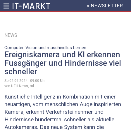
» NEWSLETTER
HEADER
MENU
Direkt
zum
Inhalt
NEWS
Computer-Vision und maschinelles Lernen
Ereigniskamera und KI erkennen
Fussgänger und Hindernisse viel
schneller
So 02.06.2024 - 09:00
Uhr
von UZH News, ml
Künstliche Intelligenz in Kombination mit einer
neuartigen, vom menschlichen Auge inspirierten
Kamera, erkennt Verkehrsteilnehmer und
Hindernisse hundertmal schneller als aktuelle
Autokameras. Das neue System kann die