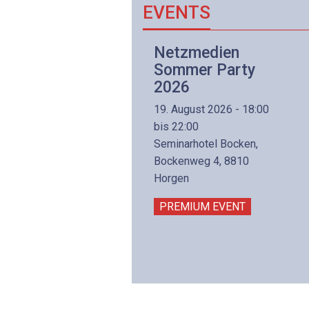
EVENTS
Netzwerk- und
Netzmedien
Internettechnologie
Sommer Party
Aufbaukurs
2026
(Präsenzkurs)
19. August 2026 - 18:00
8. November 2026 - 8:30
bis 22:00
is 17:00
Seminarhotel Bocken,
lltron AG
Bockenweg 4, 8810
intermättlistrasse 3
Horgen
506 Mägenwil
PREMIUM EVENT
PREMIUM EVENT