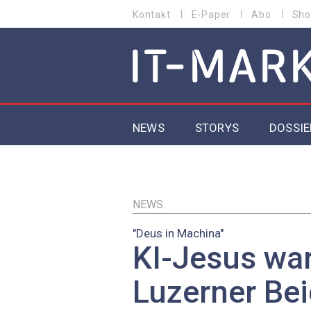
Direkt
Kontakt
E-Paper
Abo
Sho
HEADER
zum
MENU
Inhalt
MAIN NAVIGATION
NEWS
STORYS
DOSSIE
IoT
5G
NEWS
"Deus in Machina"
Secur
KI-Jesus war
EU-D
Luzerner Bei