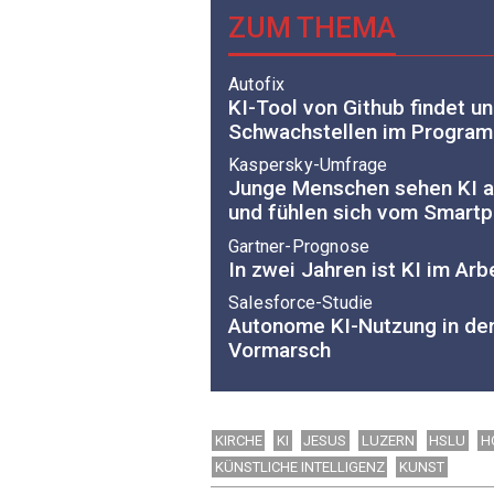
ZUM THEMA
Autofix
KI-Tool von Github findet u
Schwachstellen im Progra
Kaspersky-Umfrage
Junge Menschen sehen KI al
und fühlen sich vom Smart
Gartner-Prognose
In zwei Jahren ist KI im A
Salesforce-Studie
Autonome KI-Nutzung in der
Vormarsch
KIRCHE
KI
JESUS
LUZERN
HSLU
H
KÜNSTLICHE INTELLIGENZ
KUNST