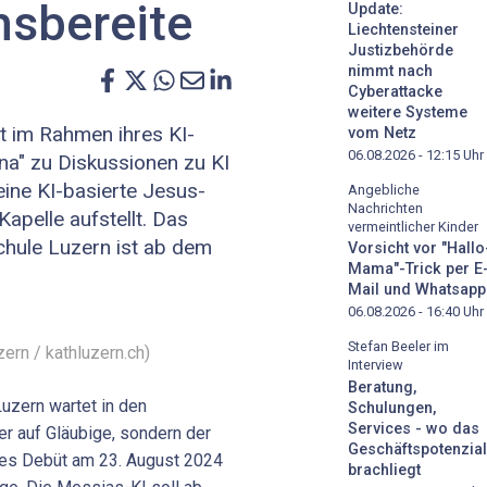
hsbereite
Update:
Liechtensteiner
Justizbehörde
nimmt nach
Cyberattacke
weitere Systeme
dt im Rahmen ihres KI-
vom Netz
06.08.2026 - 12:15
Uhr
na" zu Diskussionen zu KI
 eine KI-basierte Jesus-
Angebliche
Nachrichten
Kapelle aufstellt. Das
vermeintlicher Kinder
hule Luzern ist ab dem
Vorsicht vor "Hallo
Mama"-Trick per E
Mail und Whatsapp
06.08.2026 - 16:40
Uhr
Stefan Beeler im
ern / kathluzern.ch)
Interview
Beratung,
Luzern wartet in den
Schulungen,
Services - wo das
r auf Gläubige, sondern der
Geschäftspotenzial
ches Debüt am 23. August 2024
brachliegt