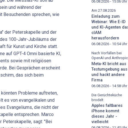
ge. Die Messias-KI soll ab
06.08.2026 - 15:06
Uhr
 sein und während der
Am 27.08.2026
it Besuchenden sprechen, wie
Einladung zum
Webinar: Wie E-ID
und KI-Agenten da
a" der Peterskapelle und der
cIAM
herausfordern
 des 100-Jahr-Jubiläums der
06.08.2026 - 10:54
Uhr
t für Kunst und Kirche statt.
Nach Vorfällen bei
ne auf GPT-4 Omni basierte KI,
OpenAI und Anthropic
ents sowie mit religiösen
Meta-KI bricht aus
wurde. Bei Gesprächen erscheint
Testumgebung aus
und hackt andere
schirm, das sich beim
Firma
06.08.2026 - 14:58
Uhr
t könnten Probleme auftreten,
Die Gerüchteküche
lt es von evangelikalen und
brodelt
Apples faltbares
s Evangeliums, die nicht der
iPhone kommt
kapelle entsprechen. Marco
dieses Jahr -
r Peterskapelle, sagt: "Bei
vielleicht
06.08.2026 - 11:40
Uhr