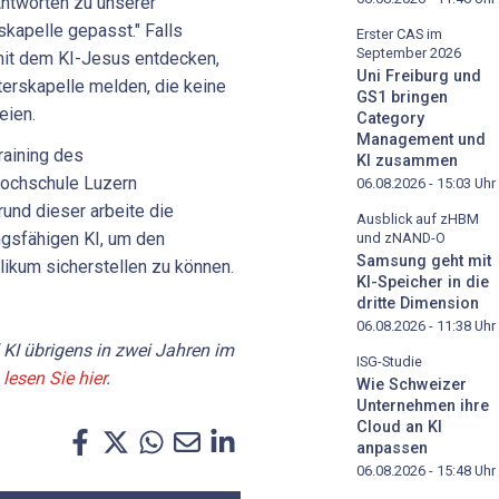
Antworten zu unserer
kapelle gepasst." Falls
Erster CAS im
September 2026
it dem KI-Jesus entdecken,
Uni Freiburg und
terskapelle melden, die keine
GS1 bringen
seien.
Category
Management und
raining des
KI zusammen
Hochschule Luzern
06.08.2026 - 15:03
Uhr
und dieser arbeite die
Ausblick auf zHBM
ngsfähigen KI, um den
und zNAND-O
Samsung geht mit
likum sicherstellen zu können.
KI-Speicher in die
dritte Dimension
06.08.2026 - 11:38
Uhr
 KI übrigens in zwei Jahren im
ISG-Studie
u
lesen Sie hier
.
Wie Schweizer
Unternehmen ihre
Cloud an KI
anpassen
06.08.2026 - 15:48
Uhr