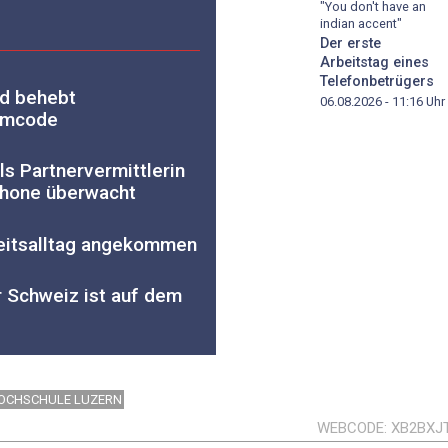
"You don't have an
indian accent"
Der erste
Arbeitstag eines
Telefonbetrügers
nd behebt
06.08.2026 - 11:16
Uhr
mmcode
s Partnervermittlerin
phone überwacht
rbeitsalltag angekommen
 Schweiz ist auf dem
OCHSCHULE LUZERN
WEBCODE
XB2BXJ