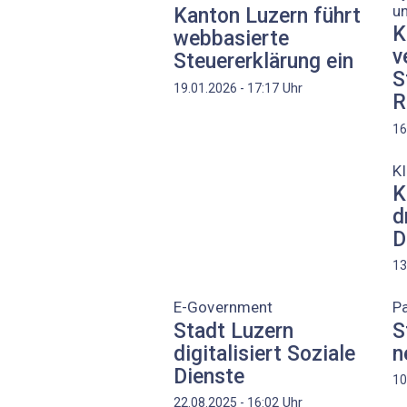
u
Kanton Luzern führt
K
webbasierte
v
Steuererklärung ein
S
Uhr
19.01.2026 - 17:17
R
16
KI
K
d
D
13
E-Government
Pa
Stadt Luzern
S
digitalisiert Soziale
n
Dienste
10
Uhr
22.08.2025 - 16:02