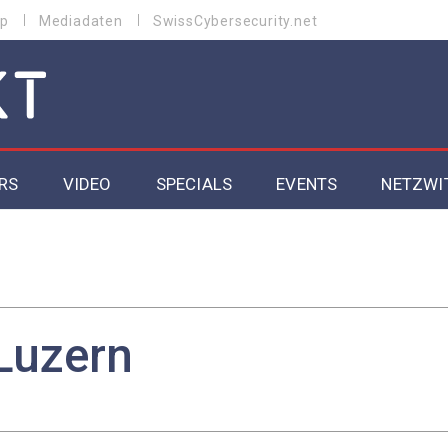
p
Mediadaten
SwissCybersecurity.net
RS
VIDEO
SPECIALS
EVENTS
NETZWI
Datacenter 2026
Cybersecurity 2026
ity
Cloud & Managed Services 2026
Luzern
SGVO
Artificial Intelligence 2025