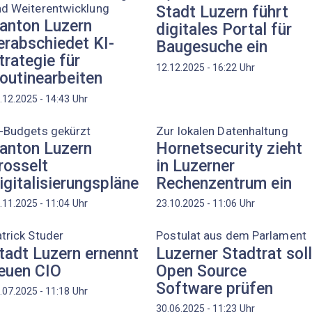
nd Weiterentwicklung
Stadt Luzern führt
anton Luzern
digitales Portal für
erabschiedet KI-
Baugesuche ein
trategie für
Uhr
12.12.2025 - 16:22
outinearbeiten
Uhr
.12.2025 - 14:43
-Budgets gekürzt
Zur lokalen Datenhaltung
anton Luzern
Hornetsecurity zieht
rosselt
in Luzerner
igitalisierungspläne
Rechenzentrum ein
Uhr
Uhr
.11.2025 - 11:04
23.10.2025 - 11:06
trick Studer
Postulat aus dem Parlament
tadt Luzern ernennt
Luzerner Stadtrat sol
euen CIO
Open Source
Software prüfen
Uhr
.07.2025 - 11:18
Uhr
30.06.2025 - 11:23