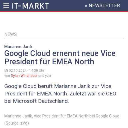
» NEWSLETTER
HEADER
MENU
Direkt
zum
Inhalt
NEWS
Marianne Janik
Google Cloud ernennt neue Vice
President für EMEA North
Mi 02.10.2024 - 14:30
Uhr
von
Dylan Windhaber
und yzu
Google Cloud beruft Marianne Janik zur Vice
President für EMEA North. Zuletzt war sie CEO
bei Microsoft Deutschland.
Marianne Janik, Vice President für EMEA North bei Google Cloud
(Source: zVg)