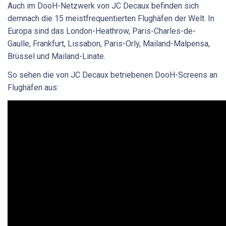
Auch im DooH-Netzwerk von JC Decaux befinden sich
demnach die 15 meistfrequentierten Flughäfen der Welt. In
Europa sind das London-Heathrow, Paris-Charles-de-
Gaulle, Frankfurt, Lissabon, Paris-Orly, Mailand-Malpensa,
Brüssel und Mailand-Linate.
So sehen die von JC Decaux betriebenen DooH-Screens an
Flughäfen aus: