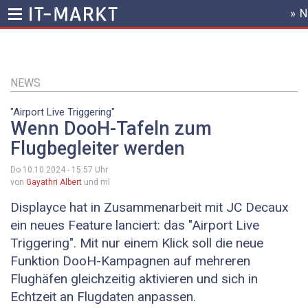
» 
HEADER
MENU
Direkt
zum
Inhalt
NEWS
"Airport Live Triggering"
Wenn DooH-Tafeln zum
Flugbegleiter werden
Do 10.10.2024 - 15:57
Uhr
von
Gayathri Albert
und ml
Displayce hat in Zusammenarbeit mit JC Decaux
ein neues Feature lanciert: das "Airport Live
Triggering". Mit nur einem Klick soll die neue
Funktion DooH-Kampagnen auf mehreren
Flughäfen gleichzeitig aktivieren und sich in
Echtzeit an Flugdaten anpassen.