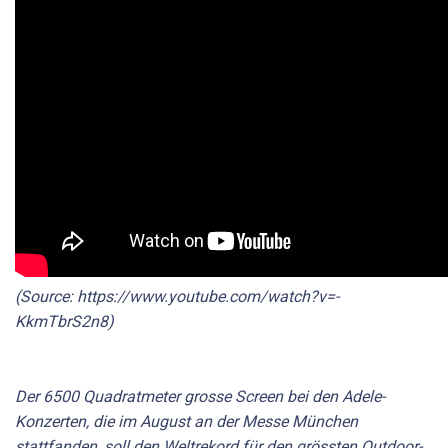
(Source: https://www.youtube.com/watch?v=-
KkmTbrS2n8)
Der 6500 Quadratmeter grosse Screen bei den Adele-
Konzerten, die im August an der Messe München
stattfanden, soll den Weltrekord für den grössten Outdoor-