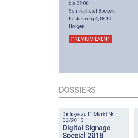
8. November 2026 - 8:30
bis 22:00
is 17:00
Seminarhotel Bocken,
lltron AG
Bockenweg 4, 8810
intermättlistrasse 3
Horgen
506 Mägenwil
PREMIUM EVENT
PREMIUM EVENT
DOSSIERS
DOSSIER
Beilage zu IT-Markt Nr.
03/2018
Digital Signage
Special 2018