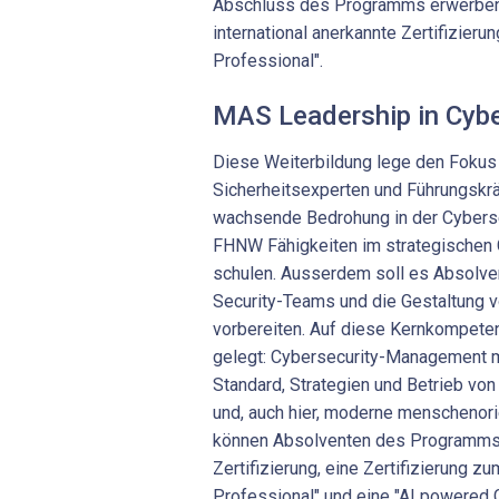
Abschluss des Programms erwerben
international anerkannte Zertifizier
Professional".
MAS Leadership in Cybe
Diese Weiterbildung lege den Fokus v
Sicherheitsexperten und Führungskräf
wachsende Bedrohung in der Cyberse
FHNW Fähigkeiten im strategischen
schulen. Ausserdem soll es Absolven
Security-Teams und die Gestaltun
vorbereiten. Auf diese Kernkompete
gelegt: Cybersecurity-Management mi
Standard, Strategien und Betrieb von
und, auch hier, moderne menschenori
können Absolventen des Programms e
Zertifizierung, eine Zertifizierung z
Professional" und eine "AI powered C