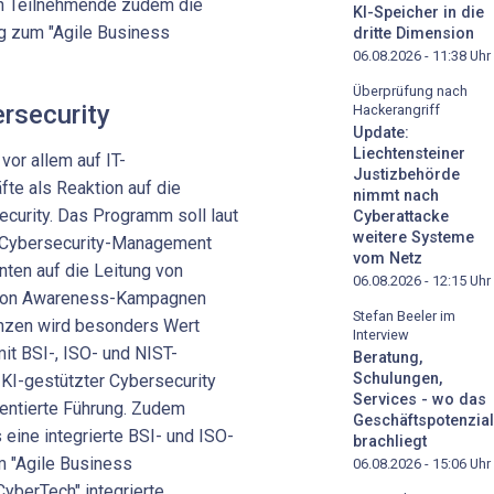
 Teilnehmende zudem die
KI-Speicher in die
ung zum "Agile Business
dritte Dimension
06.08.2026 - 11:38
Uhr
Überprüfung nach
rsecurity
Hackerangriff
Update:
Liechtensteiner
or allem auf IT-
Justizbehörde
te als Reaktion auf die
nimmt nach
curity. Das Programm soll laut
Cyberattacke
weitere Systeme
 Cybersecurity-Management
vom Netz
ten auf die Leitung von
06.08.2026 - 12:15
Uhr
g von Awareness-Kampagnen
Stefan Beeler im
nzen wird besonders Wert
Interview
t BSI-, ISO- und NIST-
Beratung,
Schulungen,
 KI-gestützter Cybersecurity
Services - wo das
entierte Führung. Zudem
Geschäftspotenzial
ine integrierte BSI- und ISO-
brachliegt
um "Agile Business
06.08.2026 - 15:06
Uhr
yberTech" integrierte