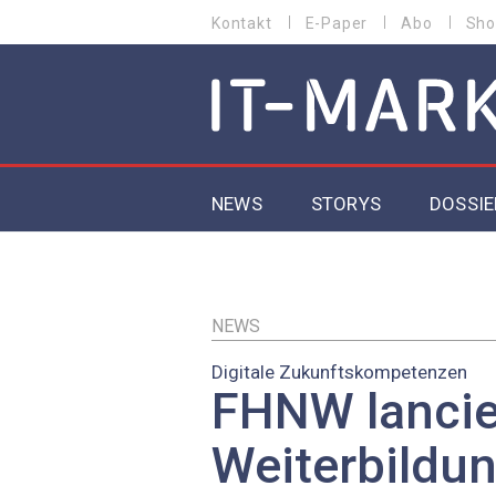
Direkt
Kontakt
E-Paper
Abo
Sho
HEADER
zum
MENU
Inhalt
MAIN NAVIGATION
NEWS
STORYS
DOSSIE
IoT
5G
NEWS
Digitale Zukunftskompetenzen
Secur
FHNW lancie
EU-D
Weiterbild