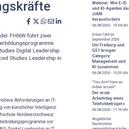
ngskräfte
Webinar: Wie E-ID
und KI-Agenten da
cIAM
herausfordern
06.08.2026 - 10:54
Uhr
Erster CAS im
 der FHNW führt zwei
September 2026
terbildungsprogramme
Uni Freiburg und
tudies Digital Leadership
GS1 bringen
Category
ced Studies Leadership in
Management und
KI zusammen
06.08.2026 - 15:03
Uhr
"You don't have an
indian accent"
Der erste
Arbeitstag eines
 höhere Anforderungen an IT-
Telefonbetrügers
 von künstlicher Intelligenz.
06.08.2026 - 11:16
Uhr
hochschule Nordwestschweiz
Angebliche
terbildungsprogramme vor:
Nachrichten
) Digital Leadership in IT
vermeintlicher Kinder