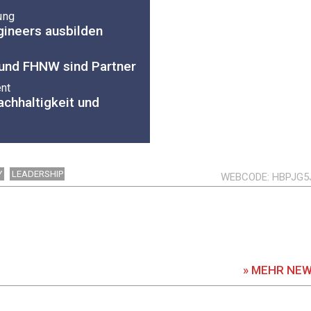
ung
ineers ausbilden
 und FHNW sind Partner
nt
achhaltigkeit und
Y
LEADERSHIP
WEBCODE
HBPJG5
» MEHR NE