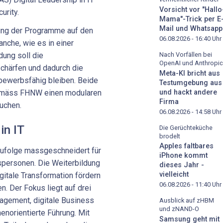
Vorsicht vor "Hallo
urity.
Mama"-Trick per E
Mail und Whatsapp
ung der Programme auf den
06.08.2026 - 16:40
Uhr
anche, wie es in einer
Nach Vorfällen bei
dung soll die
OpenAI und Anthropic
chärfen und dadurch die
Meta-KI bricht aus
bewerbsfähig bleiben. Beide
Testumgebung aus
und hackt andere
emäss FHNW einen modularen
Firma
buchen.
06.08.2026 - 14:58
Uhr
in IT
Die Gerüchteküche
brodelt
Apples faltbares
ufolge massgeschneidert für
iPhone kommt
spersonen. Die Weiterbildung
dieses Jahr -
vielleicht
gitale Transformation fördern
06.08.2026 - 11:40
Uhr
 Der Fokus liegt auf drei
gement, digitale Business
Ausblick auf zHBM
und zNAND-O
norientierte Führung. Mit
Samsung geht mit