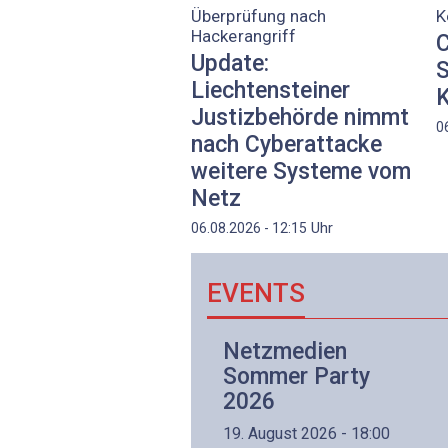
Überprüfung nach
K
Hackerangriff
C
Update:
S
Liechtensteiner
K
Justizbehörde nimmt
0
nach Cyberattacke
weitere Systeme vom
Netz
Uhr
06.08.2026 - 12:15
EVENTS
Netzwerk- und
Netzmedien
Internettechnologie
Sommer Party
Aufbaukurs
2026
(Präsenzkurs)
19. August 2026 - 18:00