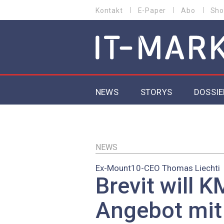
Direkt
Kontakt
E-Paper
Abo
Sho
HEADER
zum
MENU
Inhalt
MAIN NAVIGATION
NEWS
STORYS
DOSSIE
IoT
5G
NEWS
Ex-Mount10-CEO Thomas Liechti
Secur
Brevit will 
EU-D
Angebot mi