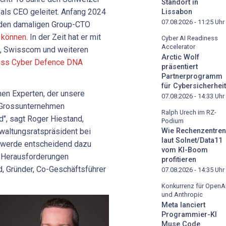
Standort in
als CEO geleitet. Anfang 2024
Lissabon
07.08.2026 - 11:25
Uhr
 den damaligen Group-CTO
n können
. In der Zeit hat er mit
Cyber AI Readiness
Accelerator
, Swisscom und weiteren
Arctic Wolf
ss Cyber Defence DNA
präsentiert
Partnerprogramm
für Cybersicherheit
nen Experten, der unsere
07.08.2026 - 14:33
Uhr
 Grossunternehmen
Ralph Urech im RZ-
d", sagt Roger Hiestand,
Podium
waltungsratspräsident bei
Wie Rechenzentren
laut Solnet/Data11
ng werde entscheidend dazu
vom KI-Boom
ge Herausforderungen
profitieren
d, Gründer, Co-Geschäftsführer
07.08.2026 - 14:35
Uhr
Konkurrenz für OpenA
und Anthropic
Meta lanciert
Programmier-KI
Muse Code