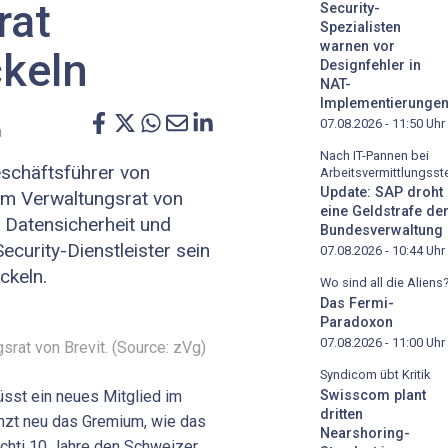
rat
Security-
Spezialisten
warnen vor
ckeln
Designfehler in
NAT-
Implementierunge
07.08.2026 - 11:50
Uhr
a
Nach IT-Pannen bei
schäftsführer von
Arbeitsvermittlungsste
Update: SAP droht
im Verwaltungsrat von
eine Geldstrafe de
in Datensicherheit und
Bundesverwaltung
Security-Dienstleister sein
07.08.2026 - 10:44
Uhr
ckeln.
Wo sind all die Aliens
Das Fermi-
Paradoxon
07.08.2026 - 11:00
Uhr
srat von Brevit. (Source: zVg)
Syndicom übt Kritik
rüsst ein neues Mitglied im
Swisscom plant
dritten
änzt neu das Gremium, wie das
Nearshoring-
echti 10 Jahre den Schweizer