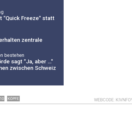
ng
t "Quick Freeze" statt
rhalten zentrale
en bestehen
rde sagt "Ja, aber …"
men zwischen Schweiz
10
KÖPFE
WEBCODE
KIVNFO