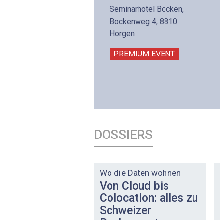
is 17:00
Seminarhotel Bocken,
lltron AG
Bockenweg 4, 8810
intermättlistrasse 3
Horgen
506 Mägenwil
PREMIUM EVENT
PREMIUM EVENT
DOSSIERS
DOSSIER
Wo die Daten wohnen
Von Cloud bis
Colocation: alles zu
Schweizer