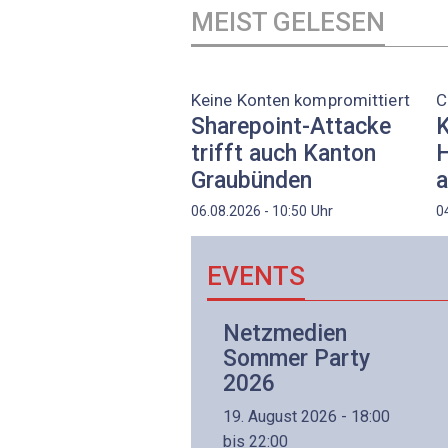
MEIST GELESEN
Keine Konten kompromittiert
C
Sharepoint-Attacke
K
trifft auch Kanton
H
Graubünden
a
Uhr
06.08.2026 - 10:50
0
EVENTS
Netzwerk- und
Netzmedien
Internettechnologie
Sommer Party
Aufbaukurs
2026
(Präsenzkurs)
19. August 2026 - 18:00
8. November 2026 - 8:30
bis 22:00