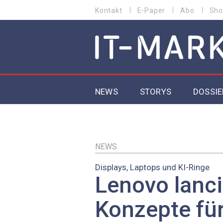
Direkt
Kontakt
E-Paper
Abo
Sho
HEADER
zum
MENU
Inhalt
MAIN NAVIGATION
NEWS
STORYS
DOSSIE
IoT
5G
NEWS
Displays, Laptops und KI-Ringe
Secur
Lenovo lanci
EU-D
Konzepte für