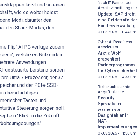
Nach IT-Pannen bei
 ausklappen lässt und so einen
Arbeitsvermittlungsste
chafft, wie es weiter heisst.
Update: SAP droht
dene Modi, darunter den
eine Geldstrafe de
Bundesverwaltung
us, den Share-Modus, den
07.08.2026 - 10:44
Uhr
Cyber AI Readiness
e Flip" AI PC verfüge zudem
Accelerator
Arctic Wolf
Screen", welche es Nutzenden
präsentiert
 mehrere Anwendungen
Partnerprogramm
KI-gesteuerte Leistung sorgen
für Cybersicherheit
07.08.2026 - 14:33
Uhr
Core Ultra 7 Prozessor, der 32
peicher und der PCIe-SSD-
Bisher unbekannte
Angriffsklasse
in dreischichtiges
Security-
umerischer Tasten und
Spezialisten
tuitive Steuerung sorgen soll.
warnen vor
pt ein "Blick in die Zukunft
Designfehler in
NAT-
 Arbeitsumgebungen."
Implementierunge
07.08.2026 - 11:50
Uhr