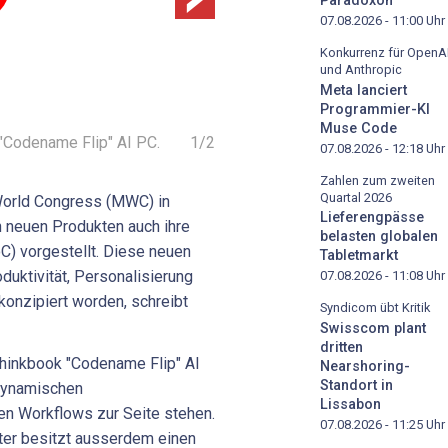
Paradoxon
07.08.2026 - 11:00
Uhr
Konkurrenz für OpenA
und Anthropic
Meta lanciert
Programmier-KI
Muse Code
Codename Flip" AI PC.
1
/
2
07.08.2026 - 12:18
Uhr
Zahlen zum zweiten
Quartal 2026
orld Congress (MWC) in
Lieferengpässe
 neuen Produkten auch ihre
belasten globalen
C) vorgestellt. Diese neuen
Tabletmarkt
duktivität, Personalisierung
07.08.2026 - 11:08
Uhr
onzipiert worden, schreibt
Syndicom übt Kritik
Swisscom plant
dritten
Thinkbook "Codename Flip" AI
Nearshoring-
Standort in
dynamischen
Lissabon
n Workflows zur Seite stehen.
07.08.2026 - 11:25
Uhr
er besitzt ausserdem einen