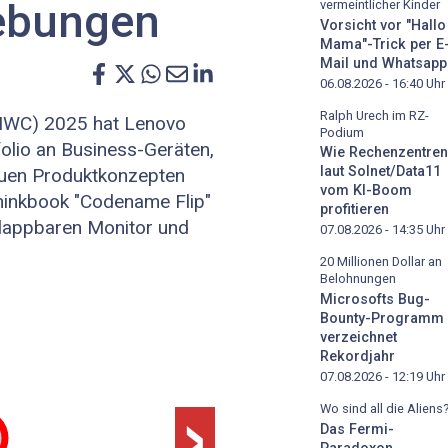
ebungen
vermeintlicher Kinder
Vorsicht vor "Hallo
Mama"-Trick per E
Mail und Whatsapp
06.08.2026 - 16:40
Uhr
Ralph Urech im RZ-
MWC) 2025 hat Lenovo
Podium
folio an Business-Geräten,
Wie Rechenzentren
laut Solnet/Data11
euen Produktkonzepten
vom KI-Boom
Thinkbook "Codename Flip"
profitieren
klappbaren Monitor und
07.08.2026 - 14:35
Uhr
20 Millionen Dollar an
Belohnungen
Microsofts Bug-
Bounty-Programm
verzeichnet
Rekordjahr
›
07.08.2026 - 12:19
Uhr
Wo sind all die Aliens
Das Fermi-