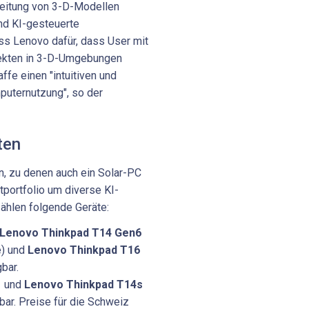
rbeitung von 3-D-Modellen
nd KI-gesteuerte
 Lenovo dafür, dass User mit
ekten in 3-D-Umgebungen
ffe einen "intuitiven und
puternutzung", so der
ten
, zu denen auch ein Solar-PC
tportfolio um diverse KI-
ählen folgende Geräte:
Lenovo Thinkpad T14 Gen6
e) und
Lenovo Thinkpad T16
gbar.
1
und
Lenovo Thinkpad T14s
bar. Preise für die Schweiz