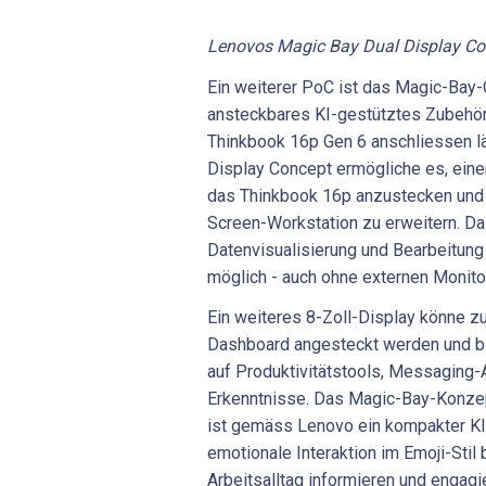
Lenovos Magic Bay Dual Display Con
Ein weiterer PoC ist das Magic-Bay
ansteckbares KI-gestütztes Zubehör
Thinkbook 16p Gen 6 anschliessen l
Display Concept ermögliche es, eine
das Thinkbook 16p anzustecken und d
Screen-Workstation zu erweitern. D
Datenvisualisierung und Bearbeitung 
möglich - auch ohne externen Monitor
Ein weiteres 8-Zoll-Display könne zu
Dashboard angesteckt werden und bi
auf Produktivitätstools, Messaging-
Erkenntnisse. Das Magic-Bay-Konze
ist gemäss Lenovo ein kompakter KI-B
emotionale Interaktion im Emoji-Stil
Arbeitsalltag informieren und engagie