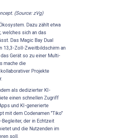
cept. (Source: zVg)
-Ökosystem. Dazu zählt etwa
, welches sich an das
ässt. Das Magic Bay Dual
n 13,3-Zoll-Zweitbildschirm an
as Gerät so zu einer Multi-
as mache die
kollaborativer Projekte
.
dem als dedizierter KI-
ete einen schnellen Zugriff
Apps und KI-generierte
pt mit dem Codenamen "Tiko"
egleiter, der in Echtzeit
 bietet und die Nutzenden im
ren soll.