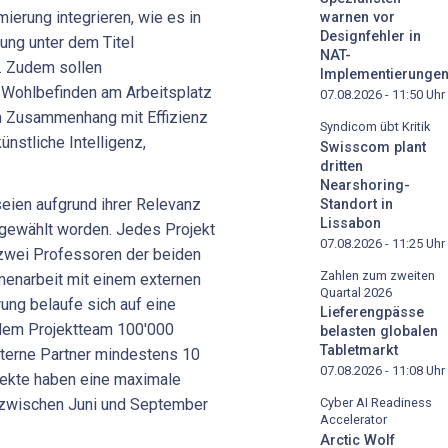
ierung integrieren, wie es in
warnen vor
Designfehler in
ng unter dem Titel
NAT-
. Zudem sollen
Implementierunge
, Wohlbefinden am Arbeitsplatz
07.08.2026 - 11:50
Uhr
m Zusammenhang mit Effizienz
Syndicom übt Kritik
ünstliche Intelligenz,
Swisscom plant
dritten
Nearshoring-
seien aufgrund ihrer Relevanz
Standort in
Lissabon
sgewählt worden. Jedes Projekt
07.08.2026 - 11:25
Uhr
 zwei Professoren der beiden
Zahlen zum zweiten
enarbeit mit einem externen
Quartal 2026
rung belaufe sich auf eine
Lieferengpässe
edem Projektteam 100'000
belasten globalen
Tabletmarkt
terne Partner mindestens 10
07.08.2026 - 11:08
Uhr
ojekte haben eine maximale
 zwischen Juni und September
Cyber AI Readiness
Accelerator
Arctic Wolf