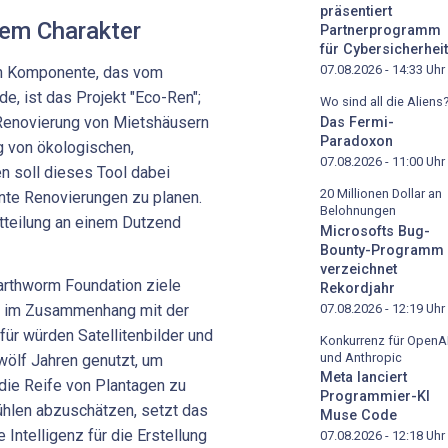
präsentiert
alem Charakter
Partnerprogramm
für Cybersicherheit
07.08.2026 - 14:33
Uhr
len Komponente, das vom
e, ist das Projekt "Eco-Ren";
Wo sind all die Aliens
 Renovierung von Mietshäusern
Das Fermi-
Paradoxon
g von ökologischen,
07.08.2026 - 11:00
Uhr
en soll dieses Tool dabei
20 Millionen Dollar an
ente Renovierungen zu planen.
Belohnungen
tteilung an einem Dutzend
Microsofts Bug-
Bounty-Programm
verzeichnet
Earthworm Foundation ziele
Rekordjahr
07.08.2026 - 12:19
Uhr
ng im Zusammenhang mit der
ür würden Satellitenbilder und
Konkurrenz für OpenA
und Anthropic
wölf Jahren genutzt, um
Meta lanciert
ie Reife von Plantagen zu
Programmier-KI
ühlen abzuschätzen, setzt das
Muse Code
 Intelligenz für die Erstellung
07.08.2026 - 12:18
Uhr