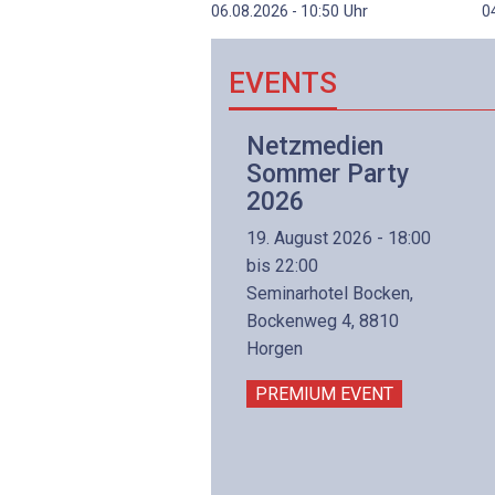
Uhr
06.08.2026 - 10:50
0
EVENTS
Netzwerk- und
Netzmedien
Internettechnologie
Sommer Party
Aufbaukurs
2026
(Präsenzkurs)
19. August 2026 - 18:00
8. November 2026 - 8:30
bis 22:00
is 17:00
Seminarhotel Bocken,
lltron AG
Bockenweg 4, 8810
intermättlistrasse 3
Horgen
506 Mägenwil
PREMIUM EVENT
PREMIUM EVENT