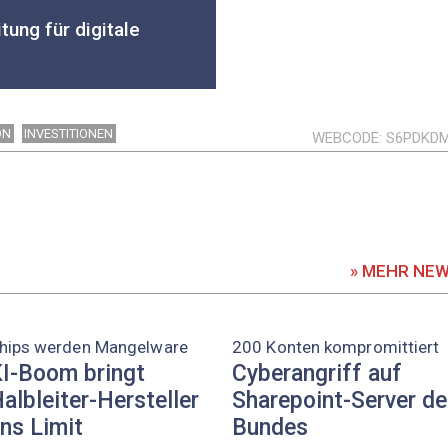
tung für digitale
ON
INVESTITIONEN
WEBCODE
S6PDKD
» MEHR NE
hips werden Mangelware
200 Konten kompromittiert
I-Boom bringt
Cyberangriff auf
albleiter-Hersteller
Sharepoint-Server d
ns Limit
Bundes