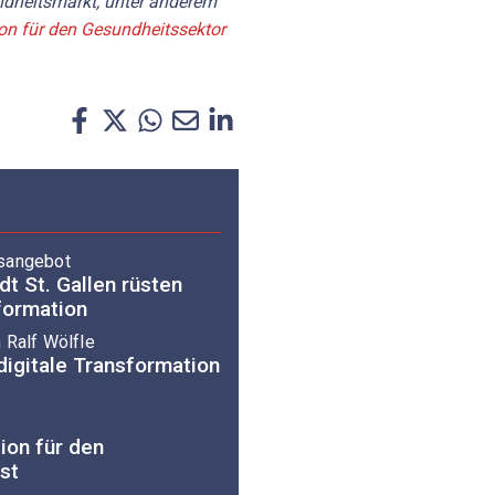
dheitsmarkt, unter anderem
on für den Gesundheitssektor
gsangebot
dt St. Gallen rüsten
formation
 Ralf Wölfle
digitale Transformation
ion für den
st