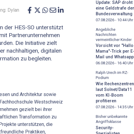
Update: SAP droht
eine Geldstrafe de
ng: Dylan
Bundesverwaltung
07.08.2026 - 10:44
Uhr
mm der HES-SO unterstützt
Angebliche
 mit Partnerunternehmen
Nachrichten
vermeintlicher Kinder
den. Die Initiative zielt
Vorsicht vor "Hallo
r nachhaltigen, digitalen
Mama"-Trick per E
Mail und Whatsapp
rmation zu begleiten.
06.08.2026 - 16:40
Uhr
Ralph Urech im RZ-
Podium
Wie Rechenzentren
laut Solnet/Data11
esen und Architektur sowie
vom KI-Boom
profitieren
r Fachhochschule Westschweiz
07.08.2026 - 14:35
Uhr
rnehmen gezielt bei ihrer
haftlichen Transformation zu
Bisher unbekannte
Angriffsklasse
rojekte unterstützen, die
Security-
reundliche Praktiken,
Spezialisten