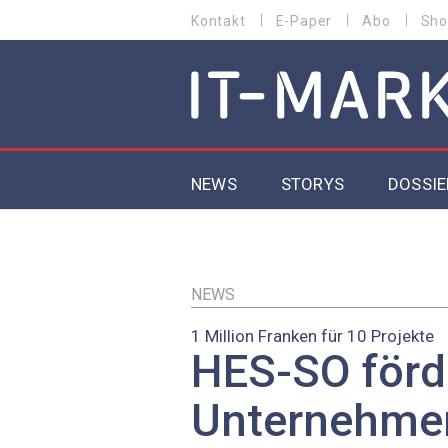
Direkt
Kontakt
E-Paper
Abo
Sho
HEADER
zum
MENU
Inhalt
MAIN NAVIGATION
NEWS
STORYS
DOSSIE
IoT
5G
NEWS
1 Million Franken für 10 Projekte
Secur
HES-SO förd
EU-D
Unternehme