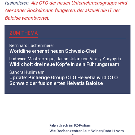
fusionieren.
Als CTO der neuen Unternehmensgruppe wird
Alexander Bockelmann fungieren, der aktuell die IT der
Baloise verantwortet
.
ZUM THEMA
Bernhard Lachenmeier
Worldline ernennt neuen Schweiz-Chef
Ludovico Mastrocinque, Jason Uslan und Vitaliy Yarynych
Wildix holt drei neue Köpfe in sein Führungsteam
Sandra Hürlimann
Update: Bisherige Group CTO Helvetia wird CTO
Schweiz der fusionierten Helvetia Baloise
Ralph Urech im RZ-Podium
Wie Rechenzentren laut Solnet/Data11 vom