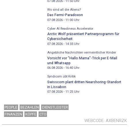
07.08.2026 - 11:50
Uhr
Wo sind all die Aliens?
Das Fermi-Paradoxon
07.08.2026 - 11:00
Uhr
Cyber AI Readiness Accelerator
Arctic Wolf präsentiert Partnerprogramm für
Cybersicherheit
07.08.2026 - 14:33
Uhr
Angebliche Nachrichten vermeintlicher Kinder
Vorsicht vor "Hallo Mama"-Trick per E-Mail
und Whatsapp
06.08.2026 - 16:40
Uhr
Syndicom übt Kritik
Swisscom plant dritten Nearshoring-Standort
in Lissabon
07.08.2026 - 11:25
Uhr
PEOPLE
BEZAHLEN
DIENSTLEISTER
FINANZEN
KÖPFE
CTO
WEBCODE
AXBENRZK