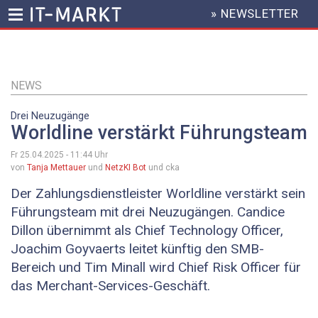
» NEWSLETTER
HEADER
MENU
Direkt
zum
Inhalt
NEWS
Drei Neuzugänge
Worldline verstärkt Führungsteam
Fr 25.04.2025 - 11:44
Uhr
von
Tanja Mettauer
und
NetzKI Bot
und cka
Der Zahlungsdienstleister Worldline verstärkt sein
Führungsteam mit drei Neuzugängen. Candice
Dillon übernimmt als Chief Technology Officer,
Joachim Goyvaerts leitet künftig den SMB-
Bereich und Tim Minall wird Chief Risk Officer für
das Merchant-Services-Geschäft.