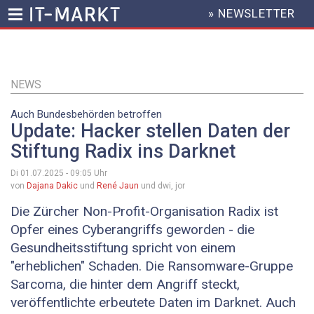
» NEWSLETTER
HEADER
MENU
Direkt
zum
Inhalt
NEWS
Auch Bundesbehörden betroffen
Update: Hacker stellen Daten der
Stiftung Radix ins Darknet
Di 01.07.2025 - 09:05
Uhr
von
Dajana Dakic
und
René Jaun
und dwi, jor
Die Zürcher Non-Profit-Organisation Radix ist
Opfer eines Cyberangriffs geworden - die
Gesundheitsstiftung spricht von einem
"erheblichen" Schaden. Die Ransomware-Gruppe
Sarcoma, die hinter dem Angriff steckt,
veröffentlichte erbeutete Daten im Darknet. Auch