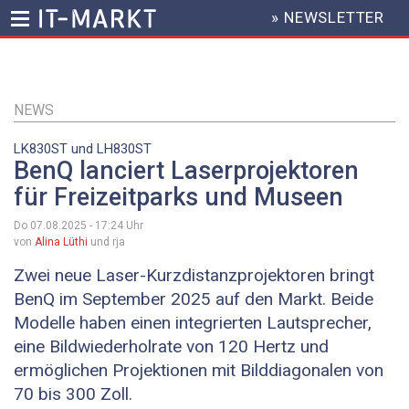
» NEWSLETTER
HEADER
MENU
Direkt
zum
Inhalt
NEWS
LK830ST und LH830ST
BenQ lanciert Laserprojektoren
für Freizeitparks und Museen
Do 07.08.2025 - 17:24
Uhr
von
Alina Lüthi
und rja
Zwei neue Laser-Kurzdistanzprojektoren bringt
BenQ im September 2025 auf den Markt. Beide
Modelle haben einen integrierten Lautsprecher,
eine Bildwiederholrate von 120 Hertz und
ermöglichen Projektionen mit Bilddiagonalen von
70 bis 300 Zoll.