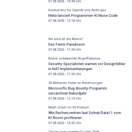
07.08.2026 - 10:44
Uhr
Konkurrenz für OpenAI und Anthropic
Meta lanciert Programmier-KI Muse Code
07.08.2026 - 12:18
Uhr
Wo sind all die Aliens?
Das Fermi-Paradoxon
07.08.2026 - 11:00
Uhr
Bisher unbekannte Angriffsklasse
Security-Spezialisten warnen vor Designfehler
in NAT-Implementierungen
07.08.2026 - 11:50
Uhr
20 Millionen Dollar an Belohnungen
Microsofts Bug-Bounty-Programm
verzeichnet Rekordjahr
07.08.2026 - 12:19
Uhr
Ralph Urech im RZ-Podium
Wie Rechenzentren laut Solnet/Data11 vom
KI-Boom profitieren
07.08.2026 - 14:35
Uhr
Zahlen zum zweiten Quartal 2026