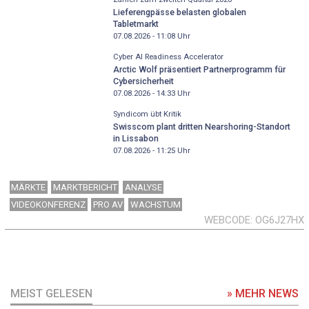
Lieferengpässe belasten globalen
Tabletmarkt
07.08.2026 - 11:08
Uhr
Cyber AI Readiness Accelerator
Arctic Wolf präsentiert Partnerprogramm für
Cybersicherheit
07.08.2026 - 14:33
Uhr
Syndicom übt Kritik
Swisscom plant dritten Nearshoring-Standort
in Lissabon
07.08.2026 - 11:25
Uhr
MÄRKTE
MARKTBERICHT
ANALYSE
VIDEOKONFERENZ
PRO AV
WACHSTUM
WEBCODE
OG6J27HX
MEIST GELESEN
» MEHR NEWS